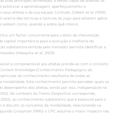
s suas principais dimensões, e sendo capaz de analisar os
daí potenciar a aprendizagem, aperfeiçoamento e
s seus atletas e da sua equipa. Contudo, Gilbert
et al
. (1999)
 acerca das técnicas e tácticas do jogo para estarem aptos
ue saibam como, quando e sobre quê intervir.
titui um factor concorrente para o êxito da intervenção
de capital importância para a evolução e melhoria do
ção substantiva emitida pelo treinador permite identificar a
conteúdos (Mesquita
et al.,
2003).
ssível e compreensível aos atletas prende-se com o conceito
Content Knowledge
(Conhecimento Pedagógico do
particular do conhecimento resultante de todas as
da modalidade. Este conhecimento permite perceber quais os
o desempenho dos atletas, sendo por isso, indispensável na
2002). No contexto do Treino Desportivo corresponde,
 2002), ao conhecimento substantivo que é essencial para o
r e discutir os conceitos da modalidade, relacionando-os
. Segundo Grossman (1990) o CPC assume o maior impacto nas