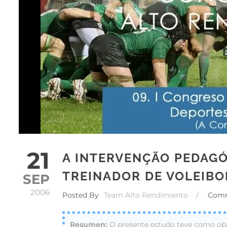
21
A INTERVENÇÃO PEDAG
TREINADOR DE VOLEIBO
SEP
2006
Posted By
Team Alto Rendimiento
/
Com
O presente estudo teve como obj