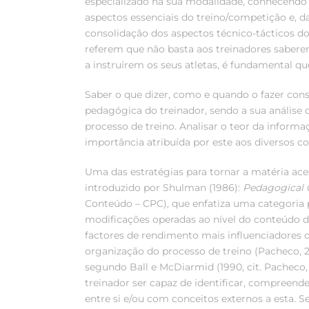
especializado na sua modalidade, conhecendo a
aspectos essenciais do treino/competição e, 
consolidação dos aspectos técnico-tácticos do
referem que não basta aos treinadores saberem
a instruírem os seus atletas, é fundamental q
Saber o que dizer, como e quando o fazer cons
pedagógica do treinador, sendo a sua análise 
processo de treino. Analisar o teor da informa
importância atribuída por este aos diversos 
Uma das estratégias para tornar a matéria ace
introduzido por Shulman (1986):
Pedagogical 
Conteúdo – CPC), que enfatiza uma categoria 
modificações operadas ao nível do conteúdo 
factores de rendimento mais influenciadores d
organização do processo de treino (Pacheco, 
segundo Ball e McDiarmid (1990, cit. Pacheco,
treinador ser capaz de identificar, compreende
entre si e/ou com conceitos externos a esta