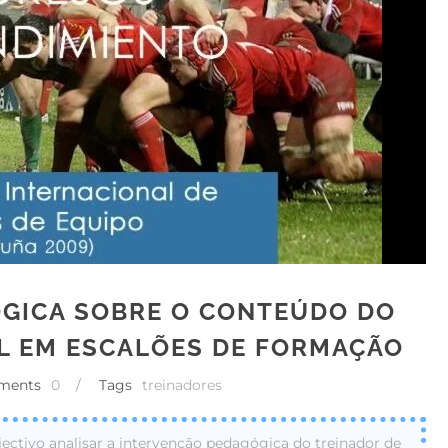
ÓGICA SOBRE O CONTEÚDO DO
L EM ESCALÕES DE FORMAÇÃO
ments
0
/
Tags
treinadores
ectivo analisar a intervenção pedagógica do treinador de