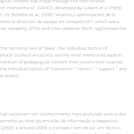
gogical content was made through the instruments:
nt Interventions
” (
SAPCI
), developed by Gilbert et al (1999),
, cit.
Botelho et al., 2005) “
Análisis y optimización de la
rante la dirección de equipo en competición
”, which were
ver reliability (97%) and inter-observer (94%) legitimized the
)
the technical skill of “pass”, the individual tactics of
attack” (collective tactics) are the most mentioned aspects.
rvention of pedagogical content than juniors level coaches.
 individual tactics of “transition”, “ return “, “ support “ and
he attack”.
 actual reclamam um conhecimento mais profundo acerca dos
palmente ao nível da emissão da informação e respectivo
(2000) e Amaral (2001) o treinador tem de ser um técnico