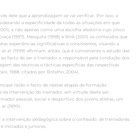
vés dele que a aprendizagem se vai verificar. Por isso, a
siderando a especificidade de todas as situações em que
 2001), e não apenas como uma escolha aleatória cujo único
Graça (1997), Mesquita (1998) e Rink (2001) os conteúdos que
as experiências significativas e consistentes, visando a
t
et al
. (1999) afirmam, então, que é conveniente o estudo das
ao facto de ser o treinador o responsável pela condução dos
gem das técnicas e tácticas específicas das respectivas
ani, 1988, citados por Botelho, 2004).
ncipal razão o facto de nestas etapas de formação
 da intervenção do treinador, em virtude deste ser,
rmador pessoal, social e desportivo dos jovens atletas, um
 al
. (1999).
ar a intervenção pedagógica sobre o conteúdo, de treinadores
é iniciados e juniores.