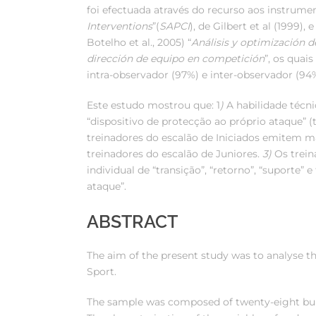
foi efectuada através do recurso aos instrumen
Interventions
”(
SAPCI
), de Gilbert et al (1999)
Botelho et al., 2005) “
Análisis y optimización d
dirección de equipo en competición
”, os quai
intra-observador (97%) e inter-observador (94
Este estudo mostrou que: 1
)
A habilidade técnic
“dispositivo de protecção ao próprio ataque” (
treinadores do escalão de Iniciados emitem 
treinadores do escalão de Juniores.
3)
Os trein
individual de “transição”, “retorno”, “suporte” 
ataque”.
ABSTRACT
The aim of the present study was to analyse th
Sport.
The sample was composed of twenty-eight build