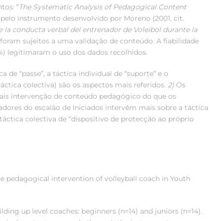
tos: “
The
Systematic Analysis of Pedagogical Content
, e pelo instrumento desenvolvido por Moreno (2001, cit.
e la conducta verbal del entrenador de Voleibol durante la
s foram sujeitos a uma validação de conteúdo. A fiabilidade
%) legitimaram o uso dos dados recolhidos.
a de “passe”, a táctica individual de “suporte” e o
táctica colectiva) são os aspectos mais referidos.
2)
Os
mais intervenção de conteúdo pedagógico do que os
adores do escalão de Iniciados intervêm mais sobre a táctica
e táctica colectiva de “dispositivo de protecção ao próprio
e pedagogical intervention of volleyball coach in Youth
ing up level coaches: beginners (n=14) and juniors (n=14).