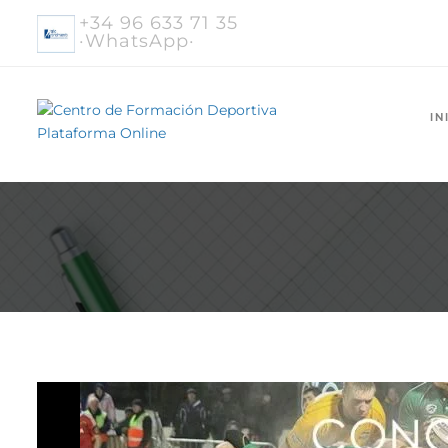
+34 96 633 71 35
·WhatsApp·
IN