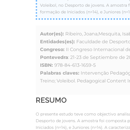
Voleibol, no Desporto de jovens. A amostra 
formação de Iniciados (n=14), e Juniores (n=1
Autor(es):
Ribeiro, Joana,Mesquita, Isa
Entidades(es):
Faculdade de Desporto
Congreso:
II Congreso Internacional 
Pontevedra
: 21-23 de Septiembre de 
ISBN:
978-84-613-1659-5
Palabras claves:
Intervenção Pedagógi
Treino; Voleibol.
Pedagogical Content Int
RESUMO
O presente estudo teve como objectivo analisa
Desporto de jovens. A amostra foi composta po
Iniciados (n=14), e Juniores (n=14). A caracte