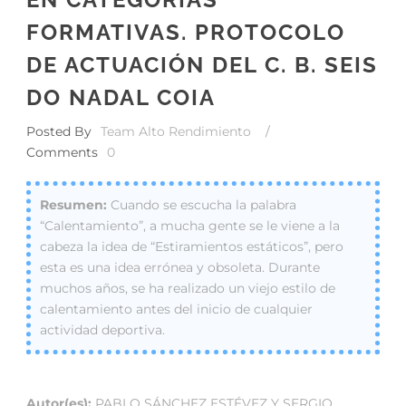
FORMATIVAS. PROTOCOLO
DE ACTUACIÓN DEL C. B. SEIS
DO NADAL COIA
Posted By
Team Alto Rendimiento
/
Comments
0
Cuando se escucha la palabra
“Calentamiento”, a mucha gente se le viene a la
cabeza la idea de “Estiramientos estáticos”, pero
esta es una idea errónea y obsoleta. Durante
muchos años, se ha realizado un viejo estilo de
calentamiento antes del inicio de cualquier
actividad deportiva.
Autor(es):
PABLO SÁNCHEZ ESTÉVEZ Y SERGIO