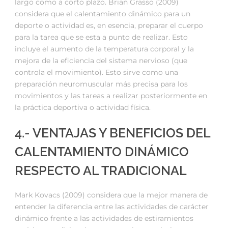
largo como a corto plazo. Brian Grasso (2009)
considera que el calentamiento dinámico para un
deporte o actividad es, en esencia, preparar el cuerpo
para la tarea que se esta a punto de realizar. Esto
incluye el aumento de la temperatura corporal y la
mejora de la eficiencia del sistema nervioso (que
controla el movimiento). Esto sirve como una
preparación neuromuscular más precisa para los
movimientos y las tareas a realizar posteriormente en
la práctica deportiva o actividad física.
4.- VENTAJAS Y BENEFICIOS DEL
CALENTAMIENTO DINÁMICO
RESPECTO AL TRADICIONAL
Mark Kovacs (2009) considera que la mejor manera de
entender la diferencia entre las actividades de carácter
dinámico frente a las actividades de estiramientos