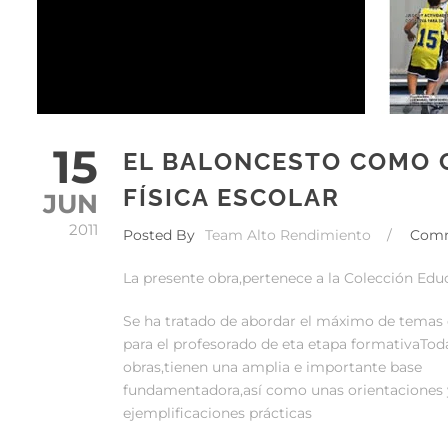
15
EL BALONCESTO COMO 
FÍSICA ESCOLAR
JUN
2011
Posted By
Team Alto Rendimiento
/
Com
La presente obra,pertenece a la Colección Edu
Se ha tratado de abordar el máximo de temas 
para el profesorado de eta etapa formativaToda
obras,tienen una amplia e importante base
fundamentadora,así como unas orientaciones 
ejemplificaciones prácticas