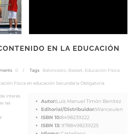
CONTENIDO EN LA EDUCACIÓN
ments
0
/
Tags
Baloncesto
,
Basket
,
Educación Física
cación Física en educación Secundaria Obligatoria
de interés
Autor:
Luis Manuel Timón Benítez
s las
Editorial/Distribuidor:
Wanceulen
y
ISBN 10:
8498239222
ISBN 13:
9788498239225
Idioma:
Castellano