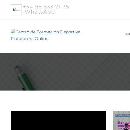
+34 96 633 71 35
·WhatsApp·
IN