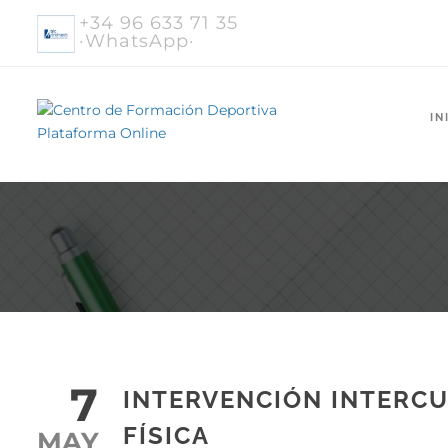
+34 96 633 71 35
·WhatsApp·
IN
7
INTERVENCIÓN INTERCU
FÍSICA
MAY