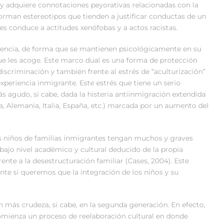
y adquiere connotaciones peyorativas relacionadas con la
orman estereotipos que tienden a justificar conductas de un
ces conduce a actitudes xenófobas y a actos racistas.
rencia, de forma que se mantienen psicológicamente en su
que les acoge. Este marco dual es una forma de protección
 discriminación y también frente al estrés de “aculturización”
periencia inmigrante. Este estrés que tiene un serio
s agudo, si cabe, dada la histeria antiinmigración extendida
ia, Alemania, Italia, España, etc.) marcada por un aumento del
os niños de familias inmigrantes tengan muchos y graves
ajo nivel académico y cultural deducido de la propia
ente a la desestructuración familiar (Cases, 2004). Este
te si queremos que la integración de los niños y su
n más crudeza, si cabe, en la segunda generación. En efecto,
omienza un proceso de reelaboración cultural en donde