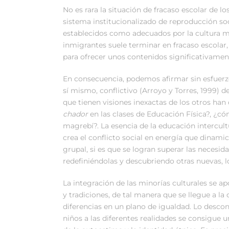
No es rara la situación de fracaso escolar de 
sistema institucionalizado de reproducción soc
establecidos como adecuados por la cultura ma
inmigrantes suele terminar en fracaso escolar,
para ofrecer unos contenidos significativament
En consecuencia, podemos afirmar sin esfuerz
sí mismo, conflictivo (Arroyo y Torres, 1999) 
que tienen visiones inexactas de los otros ha
chador
en las clases de Educación Física?, ¿có
magrebí?. La esencia de la educación intercult
crea el conflicto social en energía que dinamic
grupal, si es que se logran superar las necesid
redefiniéndolas y descubriendo otras nuevas, 
La integración de las minorías culturales se ap
y tradiciones, de tal manera que se llegue a l
diferencias en un plano de igualdad. Lo desco
niños a las diferentes realidades se consigue u