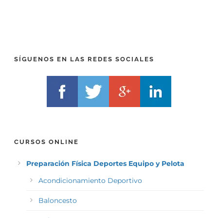
T
)
E
*
L
F
)
*
SÍGUENOS EN LAS REDES SOCIALES
CURSOS ONLINE
Preparación Física Deportes Equipo y Pelota
Acondicionamiento Deportivo
Baloncesto