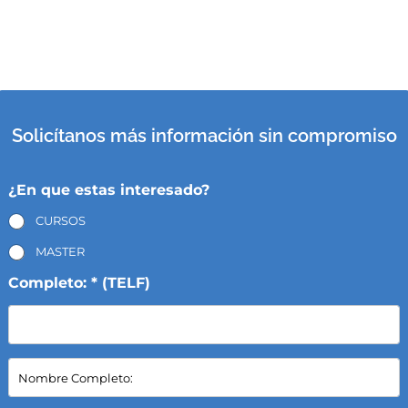
Solicítanos más información sin compromiso
¿En que estas interesado?
CURSOS
MASTER
Completo: * (TELF)
N
o
m