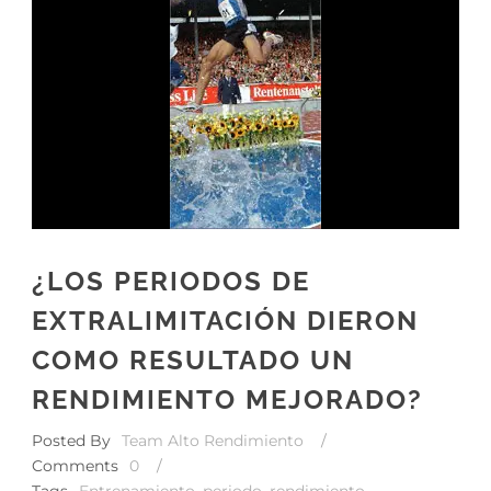
¿LOS PERIODOS DE
EXTRALIMITACIÓN DIERON
COMO RESULTADO UN
RENDIMIENTO MEJORADO?
Posted By
Team Alto Rendimiento
/
Comments
0
/
Tags
Entrenamiento
,
periodo
,
rendimiento