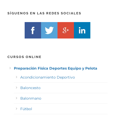
I
F
X
)
)
*
SÍGUENOS EN LAS REDES SOCIALES
*
CURSOS ONLINE
Preparación Física Deportes Equipo y Pelota
Acondicionamiento Deportivo
Baloncesto
Balonmano
Fútbol