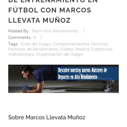
FÚTBOL CON MARCOS
LLEVATA MUÑOZ
Posted By
Team Alto Rendimiento
/
Comments
0
/
Tags
Ciclo del Juego
,
Comportamientos Tácticos
,
Factores de Rendimiento
,
Fútbol
,
Medios Didácticos
,
metodología
,
Organización del Juego
Sobre Marcos Llevata Muñoz