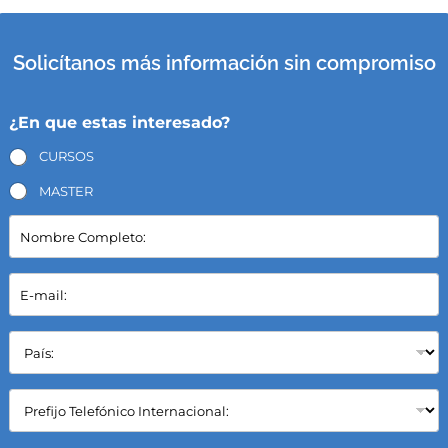
Solicítanos más información sin compromiso
¿En que estas interesado?
CURSOS
MASTER
N
o
m
b
E
r
-
e
m
C
a
P
o
i
a
m
l
í
p
*
s
C
l
:
a
e
*
m