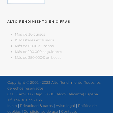
ALTO RENDIMIENTO EN CIFRAS
Más de 30 cursos
15 Másteres exclusivos
Más de 6000 alumnos
Más de 100.000 seguidores
Más de 350.000€ en becas
Copyright © 2002 - 2023 Alto Rendimiento. Todos los
derechos reservados.
C/ El Cami 83 - Bajo · 03801 Alcoy (Alicante) España
Tlf: +34 96 633 71 35
Inicio
|
Privacidad & datos
|
Aviso legal
|
Política de
cookies
|
Condiciones de uso
|
Contacto