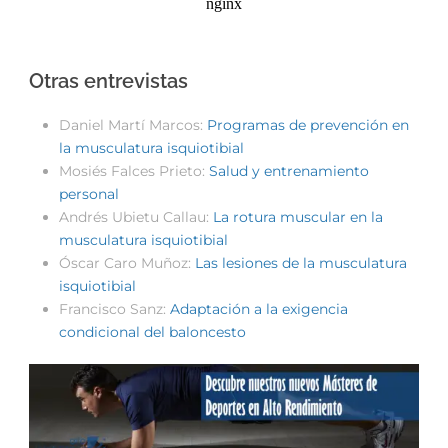
Otras entrevistas
Daniel Martí Marcos:
Programas de prevención en
la musculatura isquiotibial
Mosiés Falces Prieto:
Salud y entrenamiento
personal
Andrés Ubietu Callau:
La rotura muscular en la
musculatura isquiotibial
Óscar Caro Muñoz:
Las lesiones de la musculatura
isquiotibial
Francisco Sanz:
Adaptación a la exigencia
condicional del baloncesto