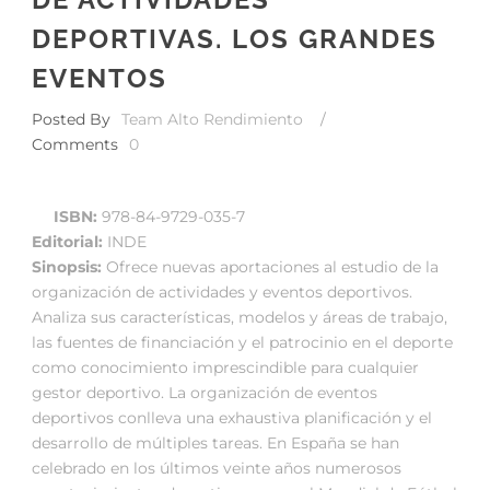
DEPORTIVAS. LOS GRANDES
EVENTOS
Posted By
Team Alto Rendimiento
/
Comments
0
ISBN:
978-84-9729-035-7
Editorial:
INDE
Sinopsis:
Ofrece nuevas aportaciones al estudio de la
organización de actividades y eventos deportivos.
Analiza sus características, modelos y áreas de trabajo,
las fuentes de financiación y el patrocinio en el deporte
como conocimiento imprescindible para cualquier
gestor deportivo. La organización de eventos
deportivos conlleva una exhaustiva planificación y el
desarrollo de múltiples tareas. En España se han
celebrado en los últimos veinte años numerosos