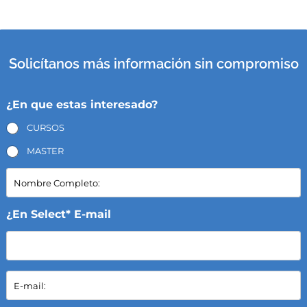
Solicítanos más información sin compromiso
¿En que estas interesado?
CURSOS
MASTER
N
o
m
b
¿En Select* E-mail
r
e
C
o
E
m
-
p
m
l