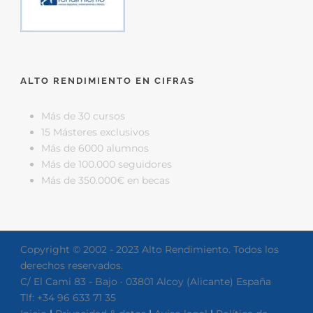
ALTO RENDIMIENTO EN CIFRAS
Más de 30 cursos
15 Másteres exclusivos
Más de 6000 alumnos
Más de 100.000 seguidores
Más de 350.000€ en becas
Copyright © 2002 - 2023 Alto Rendimiento. Todos los
derechos reservados.
C/ El Cami 83 - Bajo · 03801 Alcoy (Alicante) España
Tlf: +34 96 633 71 35