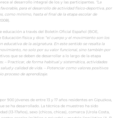
e al desarrollo integral de los y las participantes.
“La
orable, para el desarrollo de actividad físico-deportiva, por
s, como mínimo, hasta el final de la etapa escolar de
2008).
e educación a través del Boletín Oficial Español (BOE,
 Educación física y dice: “e
l cuerpo y el movimiento son los
n educativa de la asignatura. En este sentido se resalta la
ovimiento, no solo por su valor funcional, sino también por
etivos que se deben de desarrollar a lo largo de la etapa
s: – P
racticar, de forma habitual y sistemática, actividades
 salud y calidad de vida.
– Potenciar como valores positivos
pio proceso de aprendizaje.
r 900 jóvenes de entre 13 y 17 años residentes en Gipuzkoa,
que se ha desarrollado. La técnica de muestreo ha sido
edad (13-17años), sexo (chicos, chicas), comarca (Urola Costa,
 centro escolar (público o privado) y modelo lingüístico (A, B