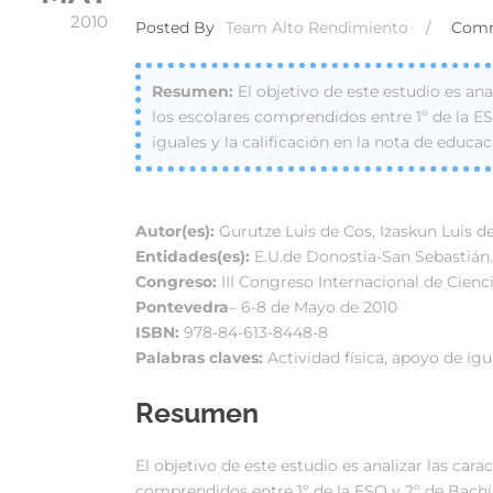
2010
Posted By
Team Alto Rendimiento
/
Com
El objetivo de este estudio es anal
los escolares comprendidos entre 1º de la ES
iguales y la calificación en la nota de educac
Autor(es):
Gurutze Luis de Cos, Izaskun Luis de
Entidades(es):
E.U.de Donostia-San Sebastián
Congreso:
III Congreso Internacional de Cienc
Pontevedra
– 6-8 de Mayo de 2010
ISBN:
978-84-613-8448-8
Palabras claves:
Actividad física, apoyo de igu
Resumen
El objetivo de este estudio es analizar las carac
comprendidos entre 1º de la ESO y 2º de Bachil