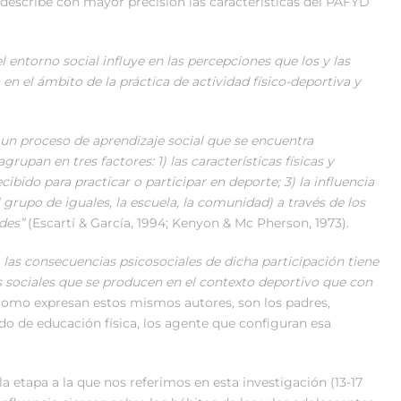
describe con mayor precisión las características del PAFYD
l entorno social influye en las percepciones que los y las
n el ámbito de la práctica de actividad físico-deportiva y
s un proceso de aprendizaje social que se encuentra
rupan en tres factores: 1) las características físicas y
cibido para practicar o participar en deporte; 3) la influencia
el grupo de iguales, la escuela, la comunidad) a través de los
udes”
(Escartí & García, 1994; Kenyon & Mc Pherson, 1973).
,
las consecuencias psicosociales de dicha participación tiene
s sociales que se producen en el contexto deportivo que con
 como expresan estos mismos autores, son los padres,
do de educación física, los agente que configuran esa
la etapa a la que nos referimos en esta investigación (13-17