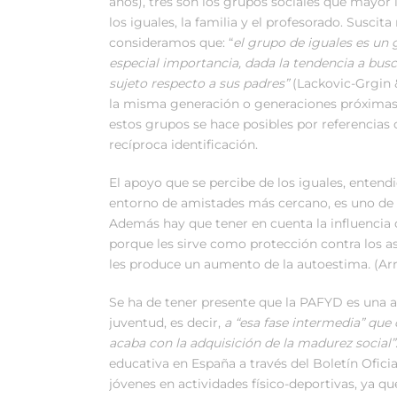
años), tres son los grupos sociales que mayor i
los iguales, la familia y el profesorado. Suscit
consideramos que: “
el grupo de iguales es un 
especial importancia, dada la tendencia a busc
sujeto respecto a sus padres”
(Lackovic-Grgin 
la misma generación o generaciones próximas
estos grupos se hace posibles por referencias 
recíproca identificación.
El apoyo que se percibe de los iguales, entend
entorno de amistades más cercano, es uno de l
Además hay que tener en cuenta la influencia q
porque les sirve como protección contra los a
les produce un aumento de la autoestima
.
(Ar
Se ha de tener presente que la PAFYD es una a
juventud, es decir,
a “esa fase intermedia” que
acaba con la adquisición de la madurez social”
educativa en España a través del Boletín Oficia
jóvenes en actividades físico-deportivas, ya qu