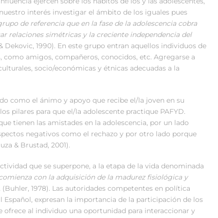
nfluencia ejercen sobre los hábitos de los y las adolescentes,
a nuestro interés investigar el ámbito de los iguales pues
grupo de referencia que en la fase de la adolescencia cobra
ar relaciones simétricas y la creciente independencia del
& Dekovic, 1990). En este grupo entran aquellos individuos de
, como amigos, compañeros, conocidos, etc. Agregarse a
culturales, socio/económicas y étnicas adecuadas a la
ido como el ánimo y apoyo que recibe el/la joven en su
os pilares para que el/la adolescente practique PAFYD.
ue tienen las amistades en la adolescencia, por un lado
spectos negativos como el rechazo y por otro lado porque
ruza & Brustad, 2001).
ctividad que se superpone, a la etapa de la vida denominada
 comienza con la adquisición de la madurez fisiológica y
.
(Buhler, 1978). Las autoridades competentes en política
l Español, expresan la importancia de la participación de los
e ofrece al individuo una oportunidad para interaccionar y