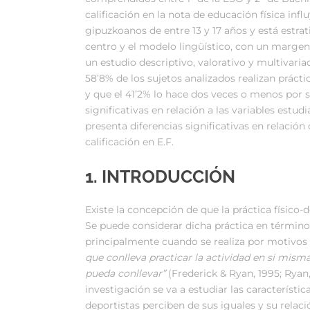
calificación en la nota de educación física in
gipuzkoanos de entre 13 y 17 años y está estrati
centro y el modelo lingüístico, con un margen
un estudio descriptivo, valorativo y multivari
58’8% de los sujetos analizados realizan práct
y que el 41’2% lo hace dos veces o menos por
significativas en relación a las variables estu
presenta diferencias significativas en relación
calificación en E.F.
1.
INTRODUCCIÓN
Existe la concepción de que la práctica físico-
Se puede considerar dicha práctica en términos
principalmente cuando se realiza por motivos 
que conlleva practicar la actividad en si mism
pueda conllevar”
(Frederick & Ryan, 1995; Ryan,
investigación se va a estudiar las característic
deportistas perciben de sus iguales y su rela