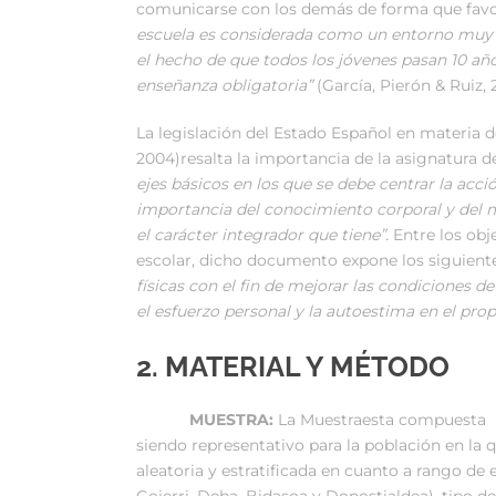
comunicarse con los demás de forma que favorec
escuela es considerada como un entorno muy fav
el hecho de que todos los jóvenes pasan 10 año
enseñanza obligatoria”
(García, Pierón & Ruiz, 
La legislación del Estado Español en materia d
2004)resalta la importancia de la asignatura de
ejes básicos en los que se debe centrar la acció
importancia del conocimiento corporal y del m
el carácter integrador que tiene”.
Entre los obj
escolar, dicho documento expone los siguiente
físicas con el fin de mejorar las condiciones de
el esfuerzo personal y la autoestima en el pro
2. MATERIAL Y MÉTODO
MUESTRA:
La Muestraesta compuesta po
siendo representativo para la población en la 
aleatoria y estratificada en cuanto a rango de 
Goierri, Deba, Bidasoa y Donostialdea), tipo de