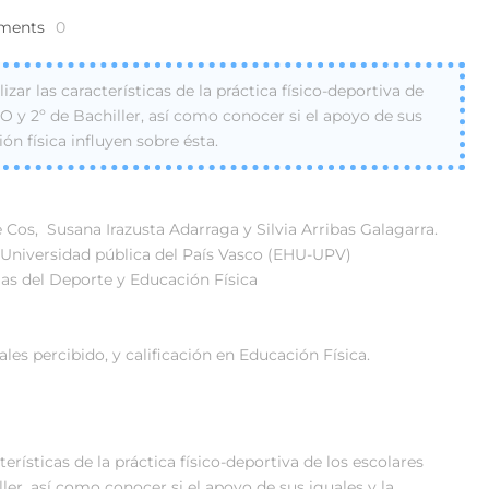
ments
0
izar las características de la práctica físico-deportiva de
O y 2º de Bachiller, así como conocer si el apoyo de sus
ión física influyen sobre ésta.
 Cos, Susana Irazusta Adarraga y Silvia Arribas Galagarra.
.Universidad pública del País Vasco (EHU-UPV)
ias del Deporte y Educación Física
ales percibido, y calificación en Educación Física.
terísticas de la práctica físico-deportiva de los escolares
ler, así como conocer si el apoyo de sus iguales y la