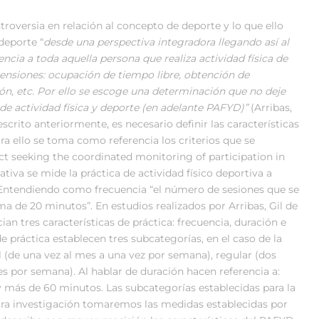
troversia en relación al concepto de deporte y lo que ello
deporte “
desde una perspectiva integradora llegando así al
cia a toda aquella persona que realiza actividad física de
tensiones: ocupación de tiempo libre, obtención de
ión, etc. Por ello se escoge una determinación que no deje
 de actividad física y deporte (en adelante PAFYD)”
(Arribas,
rito anteriormente, es necesario definir las características
a ello se toma como referencia los criterios que se
t seeking the coordinated monitoring of participation in
ativa se mide la práctica de actividad físico deportiva a
s. Entendiendo como frecuencia “el número de sesiones que se
a de 20 minutos”. En estudios realizados por Arribas, Gil de
ian tres características de práctica: frecuencia, duración e
de práctica establecen tres subcategorías, en el caso de la
al (de una vez al mes a una vez por semana), regular (dos
s por semana). Al hablar de duración hacen referencia a:
 más de 60 minutos. Las subcategorías establecidas para la
stra investigación tomaremos las medidas establecidas por