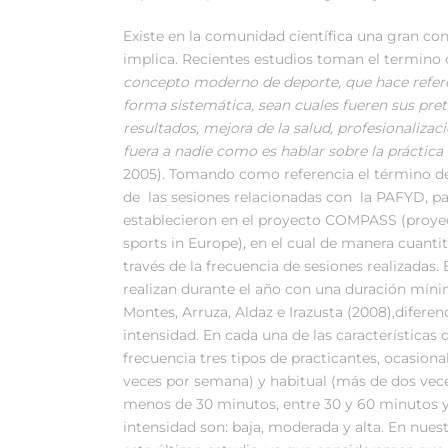
Existe en la comunidad científica una gran con
implica. Recientes estudios toman el termino 
concepto moderno de deporte, que hace referen
forma sistemática, sean cuales fueren sus pre
resultados, mejora de la salud, profesionalizac
fuera a nadie como es hablar sobre la práctica
2005). Tomando como referencia el término desc
de las sesiones relacionadas con la PAFYD, par
establecieron en el proyecto COMPASS (proyec
sports in Europe), en el cual de manera cuantit
través de la frecuencia de sesiones realizada
realizan durante el año con una duración mínim
Montes, Arruza, Aldaz e Irazusta (2008),diferenc
intensidad. En cada una de las características 
frecuencia tres tipos de practicantes, ocasion
veces por semana) y habitual (más de dos vece
menos de 30 minutos, entre 30 y 60 minutos y
intensidad son: baja, moderada y alta. En nue