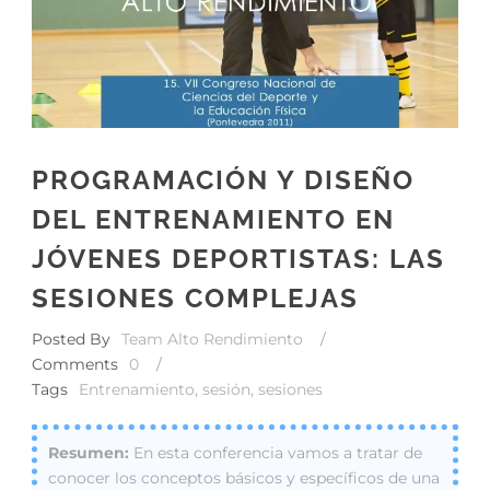
PROGRAMACIÓN Y DISEÑO
DEL ENTRENAMIENTO EN
JÓVENES DEPORTISTAS: LAS
SESIONES COMPLEJAS
Posted By
Team Alto Rendimiento
/
Comments
0
/
Tags
Entrenamiento
,
sesión
,
sesiones
En esta conferencia vamos a tratar de
conocer los conceptos básicos y específicos de una