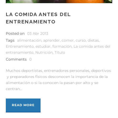
LA COMIDA ANTES DEL
ENTRENAMIENTO
Posted on
03 Abr 2013
Tags
alimentación
,
aprender
,
comer
,
curso
,
dietas
,
Entrenamiento
,
estudiar
,
formación
,
La comida antes del
entrenamiento
,
Nutrición
,
Título
Comments
0
Muchos deportistas, entrenadores personales, deportivos
y preparadores físicos desconocen la importancia de la
alimentación o si la conocen la pasan por alto y se
centran...
READ MORE