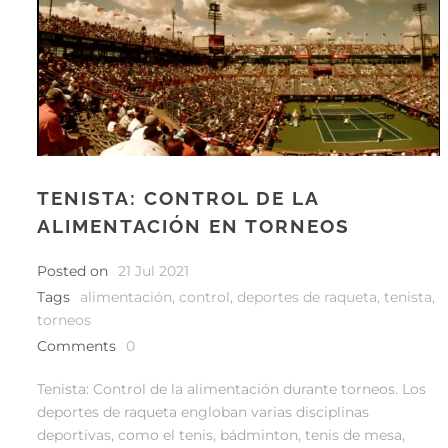
TENISTA: CONTROL DE LA
ALIMENTACIÓN EN TORNEOS
Posted on
21 Jul 2021
Tags
alimentación
,
control
,
deportes de raqueta
,
tenista
,
torneos
Comments
0
Tenista: Control de la alimentación durante torneos. Los
deportes de raqueta engloban varias disciplinas
deportivas, como el tenis, bádminton, tenis de mesa,