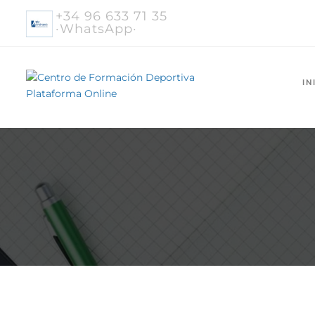
+34 96 633 71 35
·WhatsApp·
IN