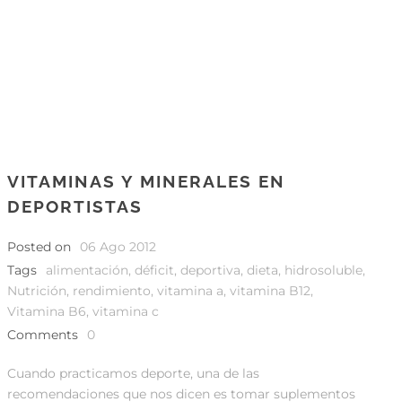
VITAMINAS Y MINERALES EN
DEPORTISTAS
Posted on
06 Ago 2012
Tags
alimentación
,
déficit
,
deportiva
,
dieta
,
hidrosoluble
,
Nutrición
,
rendimiento
,
vitamina a
,
vitamina B12
,
Vitamina B6
,
vitamina c
Comments
0
Cuando practicamos deporte, una de las
recomendaciones que nos dicen es tomar suplementos