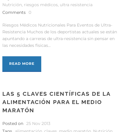
Nutrición
,
riesgos médicos
,
ultra resistencia
Comments
0
Riesgos Médicos Nutricionales Para Eventos de Ultra-
Resistencia Muchos de los deportistas actuales se están
apuntando a carreras de ultra-resistencia sin pensar en
las necesidades físicas...
READ MORE
LAS 5 CLAVES CIENTÍFICAS DE LA
ALIMENTACIÓN PARA EL MEDIO
MARATÓN
Posted on
25 Nov 2013
Tags
alimentación
,
claves
,
medio maratón
,
Nutrición
,