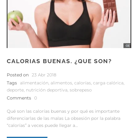
CALORIAS BUENAS. ¿QUE SON?
Posted on
23 Abr 2018
Tags
alimentación
,
alimentos
,
calorías
,
carga calórica
,
deporte
,
nutrición deportiva
,
sobrepeso
Comments
0
Qué son las calorías buenas y por qué es importante
diferenciarlas de las malas La obsesión por la palabra
“calorías” a veces puede llegar a...