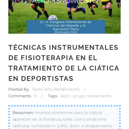
TÉCNICAS INSTRUMENTALES
DE FISIOTERAPIA EN EL
TRATAMIENTO DE LA CIÁTICA
EN DEPORTISTAS
Posted By
Team Alto Rendimiento
/
Comments
0
/
Tags
dolor
,
grupo
,
tratamiento
Muchos sinónimos para la ciática
aparecen en la literatura, tales como síndrome
radicular lumbosacro (LRS), dolor o atrapamiento