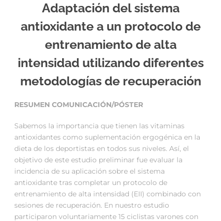
Adaptación del sistema
antioxidante a un protocolo de
entrenamiento de alta
intensidad utilizando diferentes
metodologías de recuperación
RESUMEN COMUNICACIÓN/PÓSTER
Sabemos la importancia que tienen las vitaminas
antioxidantes como suplementación ergogénica en la
dieta de los deportistas en todos sus niveles. Así, el
objetivo de este estudio preliminar fue evaluar la
incidencia de su aplicación sobre el sistema
antioxidante tras completar un protocolo de
entrenamiento de alta intensidad (EII) combinado con
sesiones de recuperación. En nuestro estudio
participaron voluntariamente 15 ciclistas varones con