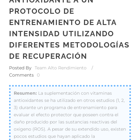
PROTOCOLO DE
ENTRENAMIENTO DE ALTA
INTENSIDAD UTILIZANDO
DIFERENTES METODOLOGÍAS
DE RECUPERACIÓN
Posted By
Team Alto Rendimiento
/
Comments
0
La suplementación con vitaminas
antioxidantes se ha utilizado en otros estudios (1, 2,
3) durante un programa de entrenamiento para
evaluar el efecto protector que poseen contra el
daño producido por las sustancias reactivas del
oxigeno (ROS). A pesar de su extendido uso, existen
pocos estudios que hayan aplicado la