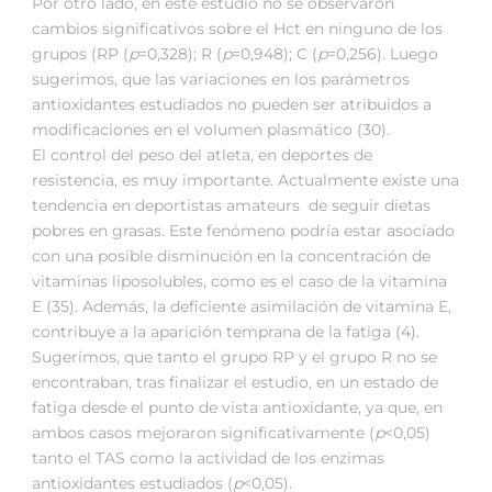
Por otro lado, en este estudio no se observaron
cambios significativos sobre el Hct en ninguno de los
grupos (RP (
p
=0,328); R (
p
=0,948); C (
p
=0,256). Luego
sugerimos, que las variaciones en los parámetros
antioxidantes estudiados no pueden ser atribuidos a
modificaciones en el volumen plasmático (30).
El control del peso del atleta, en deportes de
resistencia, es muy importante. Actualmente existe una
tendencia en deportistas amateurs de seguir dietas
pobres en grasas. Este fenómeno podría estar asociado
con una posible disminución en la concentración de
vitaminas liposolubles, como es el caso de la vitamina
E (35). Además, la deficiente asimilación de vitamina E,
contribuye a la aparición temprana de la fatiga (4).
Sugerimos, que tanto el grupo RP y el grupo R no se
encontraban, tras finalizar el estudio, en un estado de
fatiga desde el punto de vista antioxidante, ya que, en
ambos casos mejoraron significativamente (
p
<0,05)
tanto el TAS como la actividad de los enzimas
antioxidantes estudiados (
p
<0,05).