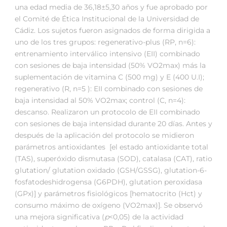
una edad media de 36,18±5,30 años y fue aprobado por
el Comité de Ética Institucional de la Universidad de
Cádiz. Los sujetos fueron asignados de forma dirigida a
uno de los tres grupos: regenerativo-plus (RP, n=6):
entrenamiento interválico intensivo (EII) combinado
con sesiones de baja intensidad (50% VO2max) más la
suplementación de vitamina C (500 mg) y E (400 U.I);
regenerativo (R, n=5 ): EII combinado con sesiones de
baja intensidad al 50% VO2max; control (C, n=4):
descanso. Realizaron un protocolo de EII combinado
con sesiones de baja intensidad durante 20 días. Antes y
después de la aplicación del protocolo se midieron
parámetros antioxidantes [el estado antioxidante total
(TAS), superóxido dismutasa (SOD), catalasa (CAT), ratio
glutation/ glutation oxidado (GSH/GSSG), glutation-6-
fosfatodeshidrogensa (G6PDH), glutation peroxidasa
(GPx)] y parámetros fisiológicos [hematocrito (Hct) y
consumo máximo de oxígeno (VO2max)]. Se observó
una mejora significativa (
p
<0,05) de la actividad