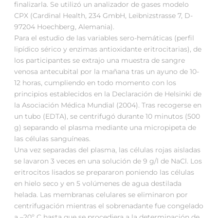
finalizarla. Se utilizó un analizador de gases modelo
CPX (Cardinal Health, 234 GmbH, Leibnizstrasse 7, D-
97204 Hoechberg, Alemania).
Para el estudio de las variables sero-hemáticas (perfil
lipídico sérico y enzimas antioxidante eritrocitarias), de
los participantes se extrajo una muestra de sangre
venosa antecubital por la mañana tras un ayuno de 10-
12 horas, cumpliendo en todo momento con los
principios establecidos en la Declaración de Helsinki de
la Asociación Médica Mundial (2004). Tras recogerse en
un tubo (EDTA), se centrifugó durante 10 minutos (500
g) separando el plasma mediante una micropipeta de
las células sanguíneas.
Una vez separadas del plasma, las células rojas aisladas
se lavaron 3 veces en una solución de 9 g/l de NaCl. Los
eritrocitos lisados se prepararon poniendo las células
en hielo seco y en 5 volúmenes de agua destilada
helada. Las membranas celulares se eliminaron por
centrifugación mientras el sobrenadante fue congelado
a –20º C hasta que se procediera a la determinación de