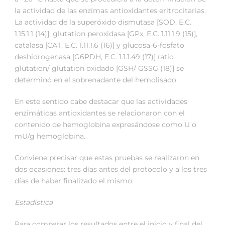
la actividad de las enzimas antioxidantes eritrocitarias.
La actividad de la superóxido dismutasa [SOD, E.C.
1.15.1.1 (14)], glutation peroxidasa [GPx, E.C. 1.11.1.9 (15)],
catalasa [CAT, E.C. 1.11.1.6 (16)] y glucosa-6-fosfato
deshidrogenasa [G6PDH, E.C. 1.1.1.49 (17)] ratio
glutation/ glutation oxidado [GSH/ GSSG (18)] se
determinó en el sobrenadante del hemolisado.
En este sentido cabe destacar que las actividades
enzimáticas antioxidantes se relacionaron con el
contenido de hemoglobina expresándose como U o
mU/g hemoglobina.
Conviene precisar que estas pruebas se realizaron en
dos ocasiones: tres días antes del protocolo y a los tres
días de haber finalizado el mismo.
Estadística
Para comparar los resultados entre el inicio y final del