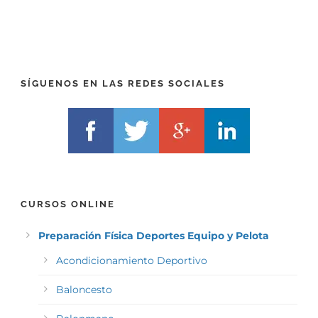
R
T
E
E
F
L
I
F
X
)
)
*
SÍGUENOS EN LAS REDES SOCIALES
*
CURSOS ONLINE
Preparación Física Deportes Equipo y Pelota
Acondicionamiento Deportivo
Baloncesto