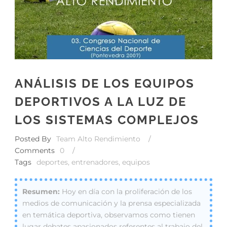
ANÁLISIS DE LOS EQUIPOS
DEPORTIVOS A LA LUZ DE
LOS SISTEMAS COMPLEJOS
Posted By
Team Alto Rendimiento
/
Comments
0
/
Tags
deportes
,
entrenadores
,
equipos
Hoy en día con la proliferación de los
medios de comunicación y la prensa especializada
en temática deportiva, observamos como tienen
lugar debates apasionados referentes al trabajo del