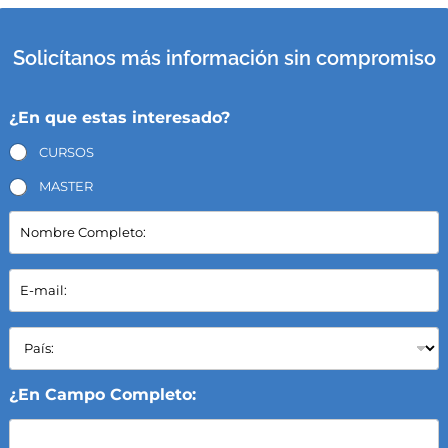
Solicítanos más información sin compromiso
¿En que estas interesado?
CURSOS
MASTER
N
o
m
b
E
r
-
e
m
C
a
P
o
i
a
m
l
í
p
*
s
¿En Campo Completo:
l
:
e
*
t