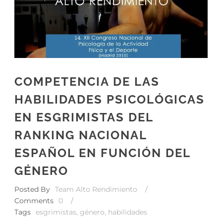
COMPETENCIA DE LAS
HABILIDADES PSICOLÓGICAS
EN ESGRIMISTAS DEL
RANKING NACIONAL
ESPAÑOL EN FUNCIÓN DEL
GÉNERO
Posted By
Team Alto Rendimiento
/
Comments
0
/
Tags
esgrimistas
,
género
,
habilidades