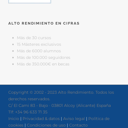
ALTO RENDIMIENTO EN CIFRAS
Más de 30 cursos
15 Másteres exclusivos
Más de 6000 alumnos
Más de 100.000 seguidores
Más de 350.000€ en becas
Copyright © 2002 - 2023 Alto Rendimiento. Todos los
derechos reservados.
C/ El Cami 83 - Bajo · 03801 Alcoy (Alicante) España
Tlf: +34 96 633 71 35
Inicio
|
Privacidad & datos
|
Aviso legal
|
Política de
cookies
|
Condiciones de uso
|
Contacto