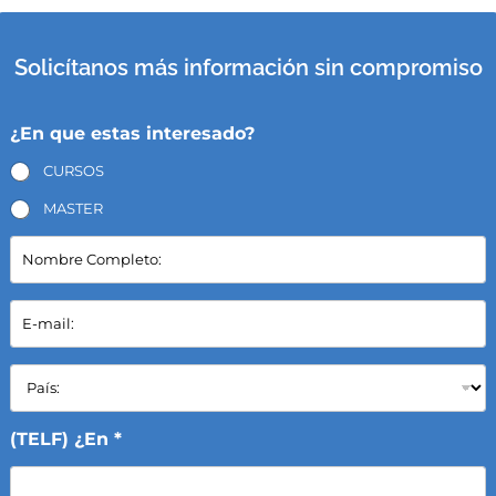
Solicítanos más información sin compromiso
¿En que estas interesado?
CURSOS
MASTER
N
o
m
b
E
r
-
e
m
C
a
P
o
i
a
m
l
í
p
*
s
(TELF) ¿En *
l
:
e
*