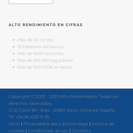
ALTO RENDIMIENTO EN CIFRAS
Más de 30 cursos
15 Másteres exclusivos
Más de 6000 alumnos
Más de 100.000 seguidores
Más de 350.000€ en becas
Copyright © 2002 - 2023 Alto Rendimiento. Todos los
derechos reservados.
C/ El Cami 83 - Bajo · 03801 Alcoy (Alicante) España
Tlf: +34 96 633 71 35
Inicio
|
Privacidad & datos
|
Aviso legal
|
Política de
cookies
|
Condiciones de uso
|
Contacto