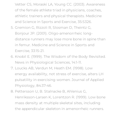
Vetter CS, Moraski LA, Young CC. (2003). Awareness
of the female athlete triad in physicians, coaches,
athletic trainers and physical therapists. Medicine
and Science in Sports and Exercise, 35:S326.
Gremion G, Rizzoli R, Slosman D, Theintz G,
Bonjour JP. (2001). Oligo-amenorrheic long-
distance runners may lose more bone in spine than
in femur. Medicine and Science in Sports and
Exercise, 33:15-21.
Knobil E. (1999). The Wisdom of the Body Revisited.
News in Physiological Sciences, 14:1-11.
Loucks AB, Verdun M, Heath EM. (1998). Low
energy availability, not stress of exercise, alters LH
pulsatility in exercising women. Journal of Applied
Physiology, 84:37-46.
Pettersson U, B. Stalnacke B, Ahlenius G,
Henriksson-Larsen K, Lorentzon R. (1999). Low bone
mass density at multiple skeletal sites, including
the appendicular skeleton in amenorrheic runners.