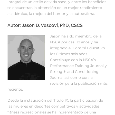
integral de un estilo de vida sano, y entre los beneficios
se encuentran la obtención de un mejor rendimiento
académico, la mejora del humor y la autoestima.
Autor: Jason D. Vescovi, PhD, CSCS
Jason ha sido miembro de la
NSCA por casi 10 años y ha
integrado el Comité Educativo
los últimos seis años.
Contribuye con la NSCA’s
Performance Training Journal y
Strength and Conditioning
Journal así como con la
revisión para la publicación más
reciente.
Desde la instauración del Título IX, la participación de
las mujeres en deportes competitivos y actividades
fitness recreacionales se ha incrementado de una