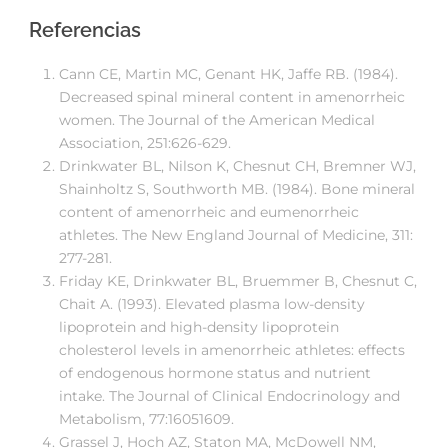
Referencias
Cann CE, Martin MC, Genant HK, Jaffe RB. (1984).
Decreased spinal mineral content in amenorrheic
women. The Journal of the American Medical
Association, 251:626-629.
Drinkwater BL, Nilson K, Chesnut CH, Bremner WJ,
Shainholtz S, Southworth MB. (1984). Bone mineral
content of amenorrheic and eumenorrheic
athletes. The New England Journal of Medicine, 311:
277-281.
Friday KE, Drinkwater BL, Bruemmer B, Chesnut C,
Chait A. (1993). Elevated plasma low-density
lipoprotein and high-density lipoprotein
cholesterol levels in amenorrheic athletes: effects
of endogenous hormone status and nutrient
intake. The Journal of Clinical Endocrinology and
Metabolism, 77:1605­1609.
Grassel J, Hoch AZ, Staton MA, McDowell NM,