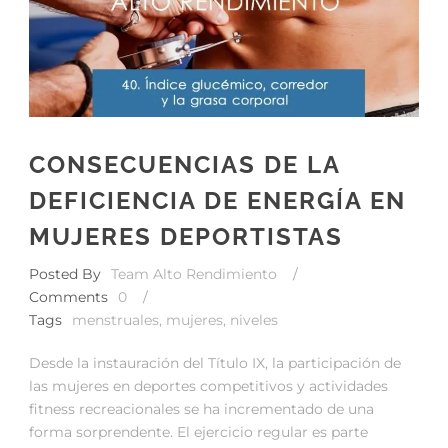
CONSECUENCIAS DE LA
DEFICIENCIA DE ENERGÍA EN
MUJERES DEPORTISTAS
Posted By
Team Alto Rendimiento
/
Comments
0
/
Tags
menstruales
,
mujeres
,
niveles
Desde la instauración del Título IX, la participación de
las mujeres en deportes competitivos y actividades
fitness recreacionales se ha incrementado de una
forma sorprendente. El ejercicio regular es parte