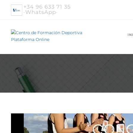
+34 96 633 71 35
·WhatsApp·
IN