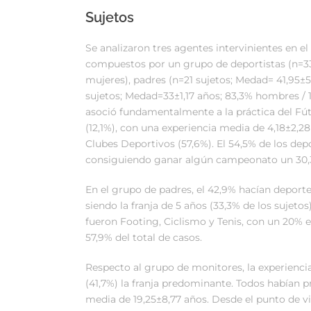
Sujetos
Se analizaron tres agentes intervinientes en el
compuestos por un grupo de deportistas (n=33
mujeres), padres (n=21 sujetos; Medad= 41,95±
sujetos; Medad=33±1,17 años; 83,3% hombres / 1
asoció fundamentalmente a la práctica del Fútb
(12,1%), con una experiencia media de 4,18±2,2
Clubes Deportivos (57,6%). El 54,5% de los dep
consiguiendo ganar algún campeonato un 30,3
En el grupo de padres, el 42,9% hacían deport
siendo la franja de 5 años (33,3% de los sujeto
fueron Footing, Ciclismo y Tenis, con un 20%
57,9% del total de casos.
Respecto al grupo de monitores, la experiencia
(41,7%) la franja predominante. Todos habían 
media de 19,25±8,77 años. Desde el punto de vi