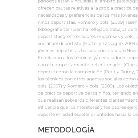
períodos están vinculadas al ámbito psicológi
ofrecen pautas relativas a la propia práctica d
necesidades y preferencias de los más jóvenes 
niños deportistas, Romero y cols. (2009) reseña
bibliografía también ha reflejado trabajos de 
deportistas y entrenadores (Videmšek y cols., 
social del deportista (Hurtel y Lassagne, 2009)
jóvenes deportistas ha sido cuestionada (Nuvia
En relación a los técnicos y/o educadores de
con el comportamiento del entrenador (Cloes 
deporte como la competición (Petit y Durny, 20
los técnicos con otros agentes sociales como 
cols. (2007) y Romero y cols. (2009). Los objet
de práctica deportiva de los niños, teniendo en
que realizan sobre los diferentes planteamient
influencia que los monitores y los padres eje
deporte en edad escolar orientados hacia la com
METODOLOGÍA