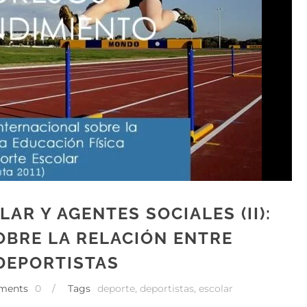
AR Y AGENTES SOCIALES (II):
OBRE LA RELACIÓN ENTRE
 DEPORTISTAS
ments
0
/
Tags
deporte
,
deportistas
,
escolar