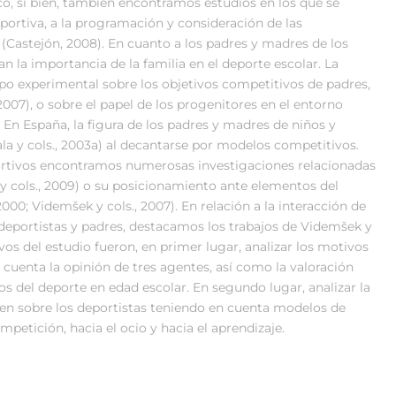
co, si bien, también encontramos estudios en los que se
eportiva, a la programación y consideración de las
(Castejón, 2008). En cuanto a los padres y madres de los
n la importancia de la familia en el deporte escolar. La
tipo experimental sobre los objetivos competitivos de padres,
2007), o sobre el papel de los progenitores en el entorno
. En España, la figura de los padres y madres de niños y
la y cols., 2003a) al decantarse por modelos competitivos.
portivos encontramos numerosas investigaciones relacionadas
y cols., 2009) o su posicionamiento ante elementos del
00; Videmšek y cols., 2007). En relación a la interacción de
deportistas y padres, destacamos los trabajos de Videmšek y
ivos del estudio fueron, en primer lugar, analizar los motivos
 cuenta la opinión de tres agentes, así como la valoración
os del deporte en edad escolar. En segundo lugar, analizar la
rcen sobre los deportistas teniendo en cuenta modelos de
petición, hacia el ocio y hacia el aprendizaje.