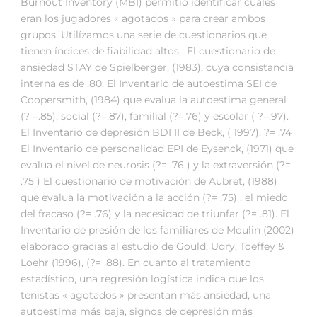
Burnout Inventory (MBI) permitió identificar cuales
eran los jugadores « agotados » para crear ambos
grupos. Utilízamos una serie de cuestionarios que
tienen índices de fiabilidad altos : El cuestionario de
ansiedad STAY de Spielberger, (1983), cuya consistancia
interna es de .80. El Inventario de autoestima SEI de
Coopersmith, (1984) que evalua la autoestima general
(? =.85), social (?=.87), familial (?=.76) y escolar ( ?=.97).
El Inventario de depresión BDI II de Beck, ( 1997), ?= .74
El Inventario de personalidad EPI de Eysenck, (1971) que
evalua el nivel de neurosis (?= .76 ) y la extraversión (?=
.75 ) El cuestionario de motivación de Aubret, (1988)
que evalua la motivación a la acción (?= .75) , el miedo
del fracaso (?= .76) y la necesidad de triunfar (?= .81). El
Inventario de presión de los familiares de Moulin (2002)
elaborado gracias al estudio de Gould, Udry, Toeffey &
Loehr (1996), (?= .88). En cuanto al tratamiento
estadístico, una regresión logística indica que los
tenistas « agotados » presentan más ansiedad, una
autoestima más baja, signos de depresión más