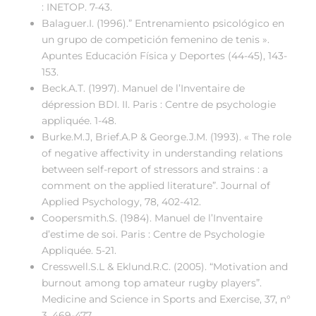
: INETOP. 7-43.
Balaguer.I. (1996).” Entrenamiento psicológico en
un grupo de competición femenino de tenis ».
Apuntes Educación Física y Deportes (44-45), 143-
153.
Beck.A.T. (1997). Manuel de l’Inventaire de
dépression BDI. II. Paris : Centre de psychologie
appliquée. 1-48.
Burke.M.J, Brief.A.P & George.J.M. (1993). « The role
of negative affectivity in understanding relations
between self-report of stressors and strains : a
comment on the applied literature”. Journal of
Applied Psychology, 78, 402-412.
Coopersmith.S. (1984). Manuel de l’Inventaire
d’estime de soi. Paris : Centre de Psychologie
Appliquée. 5-21.
Cresswell.S.L & Eklund.R.C. (2005). “Motivation and
burnout among top amateur rugby players”.
Medicine and Science in Sports and Exercise, 37, n°
3, 469-477.