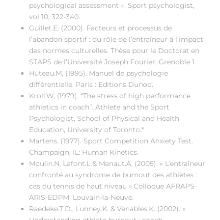
psychological assessment ». Sport psychologist,
vol 10, 322-340.
Guillet.E. (2000). Facteurs et processus de
l’abandon sportif : du rôle de l’entraîneur à l’impact
des normes culturelles. Thèse pour le Doctorat en
STAPS de l’Université Joseph Fourier, Grenoble 1.
Huteau.M, (1995). Manuel de psychologie
différentielle. Paris : Editions Dunod.
Kroll.W, (1979). “The stress of high performance
athletics in coach”. Athlete and the Sport
Psychologist, School of Physical and Health
Education, University of Toronto.*
Martens. (1977). Sport Competition Anxiety Test.
Champaign, IL: Human Kinetics.
Moulin.N, Lafont.L & Menaut.A. (2005). « L’entraîneur
confronté au syndrome de burnout des athlètes :
cas du tennis de haut niveau ».Colloque AFRAPS-
ARIS-EDPM, Louvain-la-Neuve.
Raedeke.T.D., Lunney.K. & Venables.K. (2002). «