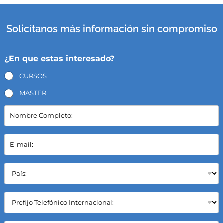
Solicítanos más información sin compromiso
¿En que estas interesado?
CURSOS
MASTER
N
o
m
b
E
r
-
e
m
C
a
P
o
i
a
m
l
í
p
*
s
C
l
:
a
e
*
m
t