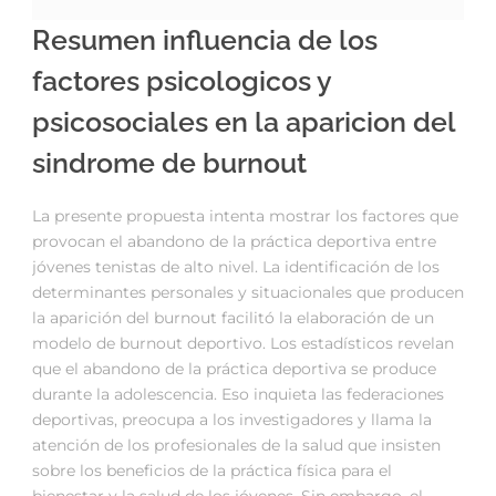
Resumen influencia de los
factores psicologicos y
psicosociales en la aparicion del
sindrome de burnout
La presente propuesta intenta mostrar los factores que
provocan el abandono de la práctica deportiva entre
jóvenes tenistas de alto nivel. La identificación de los
determinantes personales y situacionales que producen
la aparición del burnout facilitó la elaboración de un
modelo de burnout deportivo. Los estadísticos revelan
que el abandono de la práctica deportiva se produce
durante la adolescencia. Eso inquieta las federaciones
deportivas, preocupa a los investigadores y llama la
atención de los profesionales de la salud que insisten
sobre los beneficios de la práctica física para el