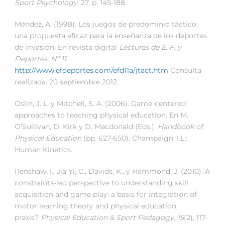
Sport Psychology
, 27, p. 145-188.
Méndez, A. (1998). Los juegos de predominio táctico:
una propuesta eficaz para la enseñanza de los deportes
de invasión
.
En revista digital
Lecturas de E. F. y
Deportes
. Nº 11
.
http://www.efdeportes.com/efd11a/jtact.htm
Consulta
realizada: 20 septiembre 2012.
Oslin, J. L. y Mitchell, S. A. (2006). Game-centered
approaches to teaching physical education. En M.
O’Sullivan, D. Kirk y D. Macdonald (Eds.),
Handbook of
Physical Education
(pp. 627-650). Champaign, I.L.:
Human Kinetics.
Renshaw, I., Jia Yi, C., Davids, K., y Hammond, J. (2010). A
constraints-led perspective to understanding skill
acquisition and game play: a basis for integration of
motor learning theory and physical education
praxis?
Physical Education & Sport Pedagogy, 15
(2), 117-