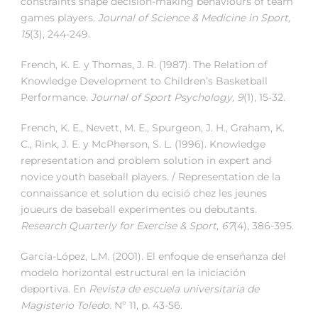
constraints shape decision-making behaviours of team
games players.
Journal of Science & Medicine in Sport,
15
(3), 244-249.
French, K. E. y Thomas, J. R. (1987). The Relation of
Knowledge Development to Children’s Basketball
Performance.
Journal of Sport Psychology, 9
(1), 15-32.
French, K. E., Nevett, M. E., Spurgeon, J. H., Graham, K.
C., Rink, J. E. y McPherson, S. L. (1996). Knowledge
representation and problem solution in expert and
novice youth baseball players. / Representation de la
connaissance et solution du ecisió chez les jeunes
joueurs de baseball experimentes ou debutants.
Research Quarterly for Exercise & Sport, 67
(4), 386-395.
García-López, L.M. (2001). El enfoque de enseñanza del
modelo horizontal estructural en la iniciación
deportiva. En
Revista de escuela universitaria de
Magisterio Toledo.
Nº 11, p. 43-56.