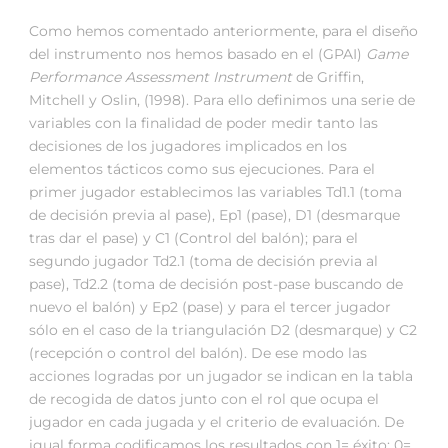
Como hemos comentado anteriormente, para el diseño
del instrumento nos hemos basado en el (GPAI)
Game
Performance Assessment Instrument
de Griffin,
Mitchell y Oslin, (1998). Para ello definimos una serie de
variables con la finalidad de poder medir tanto las
decisiones de los jugadores implicados en los
elementos tácticos como sus ejecuciones. Para el
primer jugador establecimos las variables Td1.1 (toma
de decisión previa al pase), Ep1 (pase), D1 (desmarque
tras dar el pase) y C1 (Control del balón); para el
segundo jugador Td2.1 (toma de decisión previa al
pase), Td2.2 (toma de decisión post-pase buscando de
nuevo el balón) y Ep2 (pase) y para el tercer jugador
sólo en el caso de la triangulación D2 (desmarque) y C2
(recepción o control del balón). De ese modo las
acciones logradas por un jugador se indican en la tabla
de recogida de datos junto con el rol que ocupa el
jugador en cada jugada y el criterio de evaluación. De
igual forma codificamos los resultados con 1= éxito; 0=