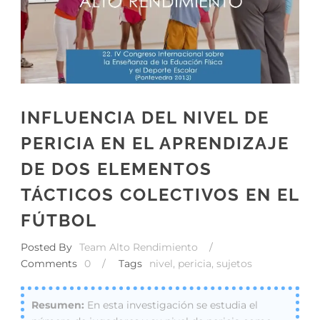
INFLUENCIA DEL NIVEL DE
PERICIA EN EL APRENDIZAJE
DE DOS ELEMENTOS
TÁCTICOS COLECTIVOS EN EL
FÚTBOL
Posted By
Team Alto Rendimiento
/
Comments
0
/
Tags
nivel
,
pericia
,
sujetos
En esta investigación se estudia el