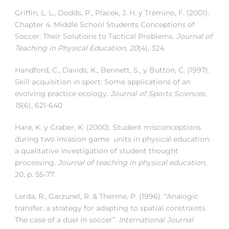
Griffin, L. L., Dodds, P., Placek, J. H. y Tremino, F. (2001).
Chapter 4. Middle School Students Conceptions of
Soccer: Their Solutions to Tactical Problems.
Journal
of
Teaching in Physical Education, 20
(4), 324.
Handford, C., Davids, K., Bennett, S., y Button, C. (1997).
Skill acquisition in sport: Some applications of an
evolving practice ecology.
Journal of Sports Sciences,
15
(6), 621-640
Hare, K. y Graber, K. (2000). Student misconceptions
during two invasion game units in physical education:
a qualitative investigation of student thought
processing.
Journal of teaching in physical education
,
20, p. 55-77.
Lerda, R., Garzunel, R. & Therme, P. (1996). “Analogic
transfer: a strategy for adapting to spatial constraints.
The case of a duel in soccer”.
International Journal