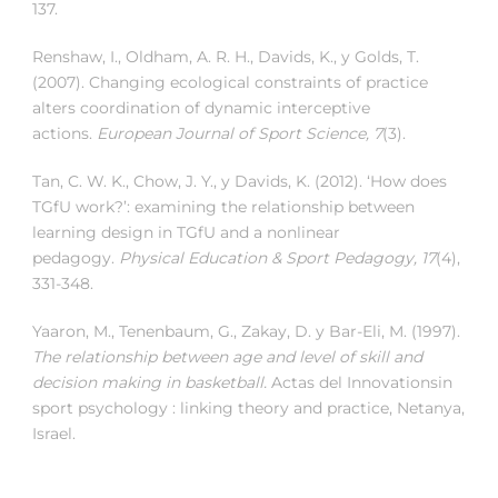
137.
Renshaw, I., Oldham, A. R. H., Davids, K., y Golds, T.
(2007). Changing ecological constraints of practice
alters coordination of dynamic interceptive
actions.
European Journal of Sport Science, 7
(3).
Tan, C. W. K., Chow, J. Y., y Davids, K. (2012). ‘How does
TGfU work?’: examining the relationship between
learning design in TGfU and a nonlinear
pedagogy.
Physical Education & Sport Pedagogy, 17
(4),
331-348.
Yaaron, M., Tenenbaum, G., Zakay, D. y Bar-Eli, M. (1997).
The relationship between age and level of skill and
decision
making in basketball.
Actas del Innovationsin
sport psychology : linking theory and practice, Netanya,
Israel.