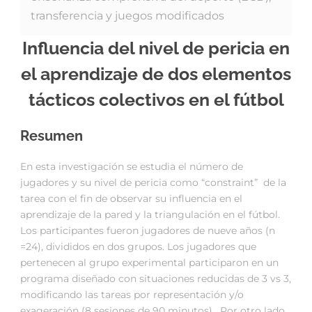
transferencia y juegos modificados
Influencia del nivel de pericia en
el aprendizaje de dos elementos
tácticos colectivos en el fútbol
Resumen
En esta investigación se estudia el número de
jugadores y su nivel de pericia como “constraint” de la
tarea con el fin de observar su influencia en el
aprendizaje de la pared y la triangulación en el fútbol.
Los participantes fueron jugadores de nueve años (n
=24), divididos en dos grupos. Los jugadores que
pertenecen al grupo experimental participaron en un
programa diseñado con situaciones reducidas de 3 vs 3,
modificando las tareas por representación y/o
exageración (8 sesiones de 90 minutos) . Por otro lado,