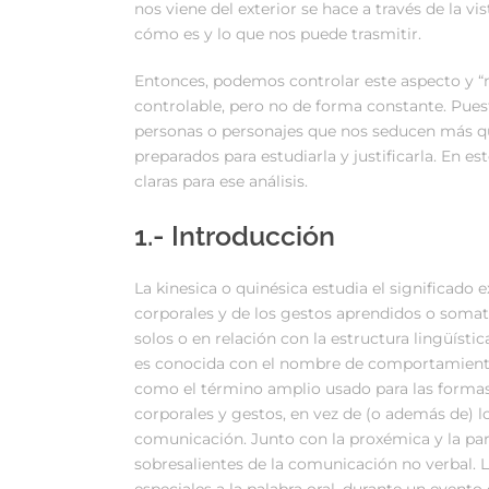
nos viene del exterior se hace a través de la 
cómo es y lo que nos puede trasmitir.
Entonces, podemos controlar este aspecto y “me
controlable, pero no de forma constante. Pues
personas o personajes que nos seducen más que
preparados para estudiarla y justificarla. En 
claras para ese análisis.
1.- Introducción
La kinesica o quinésica estudia el significado
corporales y de los gestos aprendidos o somatog
solos o en relación con la estructura lingüísti
es conocida con el nombre de comportamiento 
como el término amplio usado para las forma
corporales y gestos, en vez de (o además de) lo
comunicación. Junto con la proxémica y la par
sobresalientes de la comunicación no verbal. 
especiales a la palabra oral, durante un event