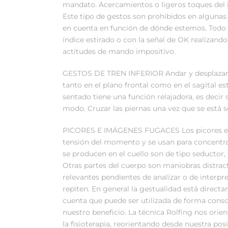
mandato. Acercamientos o ligeros toques del i
Este tipo de gestos son prohibidos en alguna
en cuenta en función de dónde estemos. Todo
índice estirado o con la señal de OK realizan
actitudes de mando impositivo.
GESTOS DE TREN INFERIOR Andar y desplazarse
tanto en el plano frontal como en el sagital 
sentado tiene una función relajadora, es decir 
modo. Cruzar las piernas una vez que se está s
PICORES E IMÁGENES FUGACES Los picores en la
tensión del momento y se usan para concentrar
se producen en el cuello son de tipo seductor, l
Otras partes del cuerpo son maniobras distra
relevantes pendientes de analizar o de interpre
repiten. En general la gestualidad está direc
cuenta que puede ser utilizada de forma consc
nuestro beneficio. La técnica Rolfing nos orie
la fisioterapia, reorientando desde nuestra pos