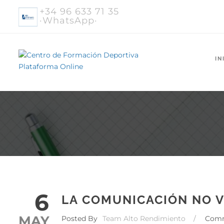
+34 96 633 71 35
·WhatsApp·
IN
6
LA COMUNICACIÓN NO 
MAY
Posted By
Team Alto Rendimiento
/
Com