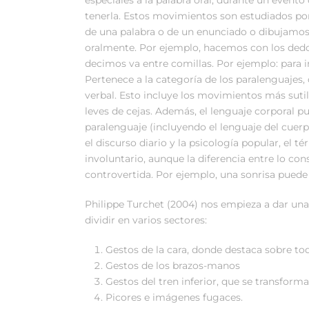
tenerla. Estos movimientos son estudiados por
de una palabra o de un enunciado o dibujamo
oralmente. Por ejemplo, hacemos con los dedos
decimos va entre comillas. Por ejemplo: para in
Pertenece a la categoría de los paralenguaje
verbal. Esto incluye los movimientos más suti
leves de cejas. Además, el lenguaje corporal pue
paralenguaje (incluyendo el lenguaje del cuer
el discurso diario y la psicología popular, el 
involuntario, aunque la diferencia entre lo con
controvertida. Por ejemplo, una sonrisa pued
Philippe Turchet (2004) nos empieza a dar un
dividir en varios sectores:
Gestos de la cara, donde destaca sobre todo
Gestos de los brazos-manos
Gestos del tren inferior, que se transfor
Picores e imágenes fugaces.