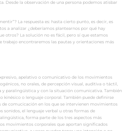
vista. Desde la observación de una persona podemos atisbar
ntir”? La respuesta es: hasta cierto punto, es decir, es
tos a analizar ¿deberíamos plantearnos por qué hay
 otros? La solución no es fácil, pero sí que estamos
este trabajo encontraremos las pautas y orientaciones más
 expresivo, apelativo o comunicativo de los movimientos
énicos, no orales, de percepción visual, auditiva o táctil,
ca y paralingüística y con la situación comunicativa. También
kinésico o lenguaje corporal. También puede definirse
s de comucicación en los que se intervienen movimientos
s sonidos, el lenguaje verbal u otras formas de
alingüística, forma parte de los tres aspectos más
Los movimientos corporales que aportan significados
o comunicativo, a veces pueden tener una intención o no