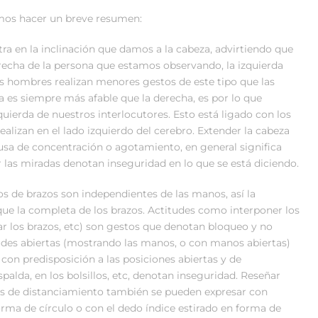
emos hacer un breve resumen:
 en la inclinación que damos a la cabeza, advirtiendo que
derecha de la persona que estamos observando, la izquierda
os hombres realizan menores gestos de este tipo que las
ra es siempre más afable que la derecha, es por lo que
ierda de nuestros interlocutores. Esto está ligado con los
ealizan en el lado izquierdo del cerebro. Extender la cabeza
usa de concentración o agotamiento, en general significa
r las miradas denotan inseguridad en lo que se está diciendo.
 brazos son independientes de las manos, así la
ue la completa de los brazos. Actitudes como interponer los
zar los brazos, etc) son gestos que denotan bloqueo y no
tudes abiertas (mostrando las manos, o con manos abiertas)
on predisposición a las posiciones abiertas y de
palda, en los bolsillos, etc, denotan inseguridad. Reseñar
as de distanciamiento también se pueden expresar con
rma de círculo o con el dedo índice estirado en forma de