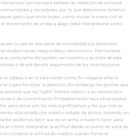
nterlocutor son siempre señales de intención de amistad.
s comunidades y sociedades, por lo que deberemos tenerlos
 aquel gesto que imite orden, como mover la mano con el
do el movimiento de arriba a abajo debe interpretarse como
 por la sala es una señal de comodidad Los balanceos
están evidenciando inseguridad y nerviosismo. Permanecer
se es consciente del posible nerviosismo y se evita de este
entado o de pié denota alejamiento de los interlocutores.
 cabeza o en la cara tienen como fin relajarse ante la
se o para focalizar la atención. Sin embargo los picores que
a persona que los “sufre” intenta seducir a su interlocutor.
ctorias o de concentración Probablemente haya otros gestos
tar, pero estos son los más significativos y los que más se
tamente relacionada con nuestro estado de ánimo, teniendo en
iente, podemos decir que es un arma a nuestro favor para
nta en cómo interpretar la actitud desde un punto de vista de
ición corporal la actitud de nuestro cuerpo frente al