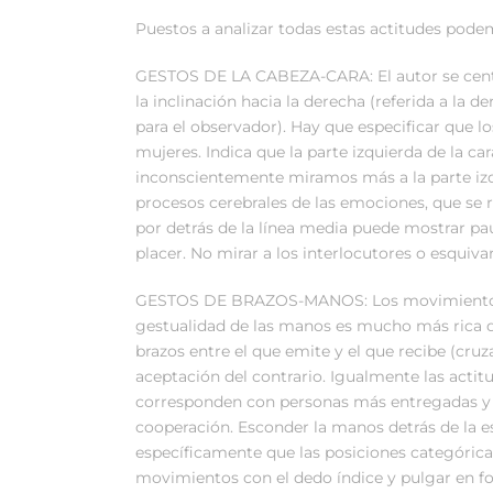
Puestos a analizar todas estas actitudes pod
GESTOS DE LA CABEZA-CARA: El autor se centra
la inclinación hacia la derecha (referida a la 
para el observador). Hay que especificar que l
mujeres. Indica que la parte izquierda de la ca
inconscientemente miramos más a la parte izqu
procesos cerebrales de las emociones, que se r
por detrás de la línea media puede mostrar pa
placer. No mirar a los interlocutores o esquiva
GESTOS DE BRAZOS-MANOS: Los movimientos de
gestualidad de las manos es mucho más rica q
brazos entre el que emite y el que recibe (cru
aceptación del contrario. Igualmente las acti
corresponden con personas más entregadas y c
cooperación. Esconder la manos detrás de la es
específicamente que las posiciones categóric
movimientos con el dedo índice y pulgar en fo