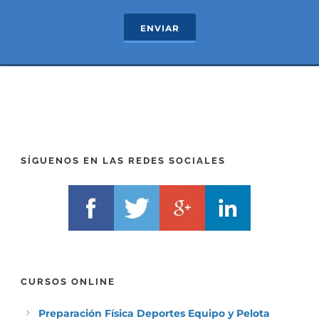
e
T
c
e
ENVIAR
t
x
*
t
(
*
P
(
R
T
E
E
F
L
I
F
X
)
)
*
SÍGUENOS EN LAS REDES SOCIALES
*
CURSOS ONLINE
Preparación Física Deportes Equipo y Pelota