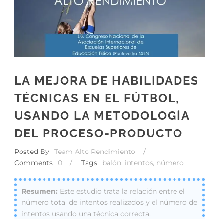
LA MEJORA DE HABILIDADES
TÉCNICAS EN EL FÚTBOL,
USANDO LA METODOLOGÍA
DEL PROCESO-PRODUCTO
Posted By
Team Alto Rendimiento
/
Comments
0
/
Tags
balón
,
intentos
,
número
Este estudio trata la relación entre el
número total de intentos realizados y el número de
intentos usando una técnica correcta.