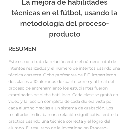
La mejora de habilidades
técnicas en el fútbol, usando la
metodología del proceso-
producto
RESUMEN
Este estudio trata la relación entre el número total de
intentos realizados y el número de intentos usando una
técnica correcta. Ocho profesores de E.F. impartieron
dos clases a 10 alumnos de cuarto curso y al final del
proceso de entrenamiento los estudiantes fueron
examinados de dicha habilidad. Cada clase se grabó en
vídeo y la lección completa de cada día era vista por
cada alumno gracias a un sistema de grabación. Los
resultados indicaban una relación significativa entre la
práctica usando una técnica correcta y el logro del
alumno. El resultado de la investigación Proceso-