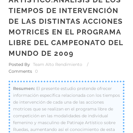
TIEMPOS DE INTERVENCIÓN
DE LAS DISTINTAS ACCIONES
MOTRICES EN EL PROGRAMA
LIBRE DEL CAMPEONATO DEL
MUNDO DE 2009
Posted By
Team Alto Rendimiento
/
Comments
0
El presente estudio pretende ofrecer
información específica relacionada con los tiempos
de intervención de cada una de las acciones
motrices que se realizan en el programa libre de
competición en las modalidades de individual
femenino y masculino de Patinaje Artístico sobre
Ruedas, aumentando así el conocimiento de esta