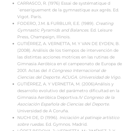
CARRASCO, R. (1976) Essai de systématique d
´enseriguement de la gymnastique aux agrés. Ed.
Vigot. París.
FODERO, J.M. & FURBLUR, E.E. (1989).
Creating
Gymnastic Pyramids and Balances
. Ed. Leisure
Press, Champaign, Illinois.
GUTIÉRREZ, A. VERNETTA, M. Y VAN DE EYDEN, B.
(2008). Análisis de los tiempos de intervención de
las distintas acciones motrices en las rutinas de
Gimnasia Aeróbica en el campeonato de Europa de
2001. Actas del
II Congreso Internacional de
Ciencias del Deporte. ACUGA. Universidad de Vigo.
GUTIÉRREZ, A. Y VERNETTA, M. (2006)Análisis y
desarrollo evolutivo del parámetro dificultad en la
Gimnasia Aeróbica Deportiva.
IV Congreso de la
Asociación Española de Ciencias del Deporte.
Universidad de A Coruña.
NUCHI DE, D (1996).
Iniciación al patinaje artístico
sobre ruedas.
Ed. Gymnos. Madrid.
LÓPEZ BEDOYA, J.; VERNETTA, M.; JIMÉNEZ, J. Y