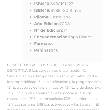
ISBN 10:
8480191422
ISBN 13:
9788480191425
Idioma:
Castellano
Año Edición:
2008
N° de Edición:
1ª
Encuadernación:
Tapa Blanda
Formato:
–
Páginas:
146
CONCEPTOS BÁSICOS SOBRE PLANIFICACIÓN
DEPORTIVA 11 Las cargas y su organización 12
Secuenciación y temporización 121 Compatibilidad e
incompatibilidad 13 La planificación y la programación
131 Estructuras de la planificación 1311 La vida deportiva
1312 El ciclo plurianual 1313 La temporada 1314 Los
macrociclos 1315 Los mesociclos 1316 Los microciclos
1317 Las sesiones 1318 Las actividades y las tareas 14 El
modelo del plano bioenergético Aplicación al proceso