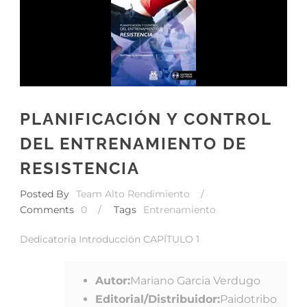
PLANIFICACIÓN Y CONTROL
DEL ENTRENAMIENTO DE
RESISTENCIA
Posted By
Team Alto Rendimiento
/
Comments
0
/
Tags
Entrenamiento
Dedicatoria Introducción CAPÍTULO 1
Autor:
Mariano Garcia Verdugo
Editorial/Distribuidor:
Paidotribo