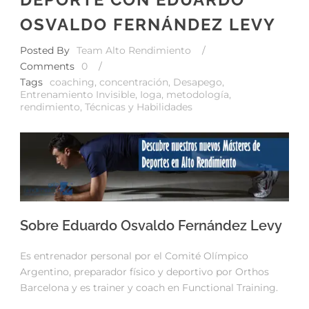
OSVALDO FERNÁNDEZ LEVY
Posted By
Team Alto Rendimiento
/
Comments
0
/
Tags
coaching
,
concentración
,
Desapego
,
Entrenamiento Invisible
,
Ioga
,
metodología
,
rendimiento
,
Técnicas y Habilidades
Sobre Eduardo Osvaldo Fernández Levy
Es entrenador personal por el Comité Olímpico
Argentino, preparador físico y deportivo por Orthos
Barcelona y es trainer y coach en Functional Training.