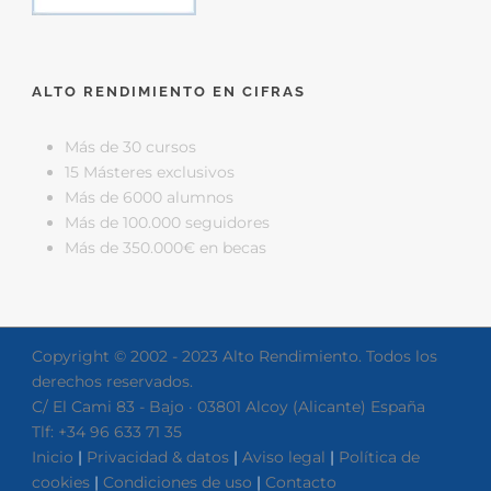
ALTO RENDIMIENTO EN CIFRAS
Más de 30 cursos
15 Másteres exclusivos
Más de 6000 alumnos
Más de 100.000 seguidores
Más de 350.000€ en becas
Copyright © 2002 - 2023 Alto Rendimiento. Todos los
derechos reservados.
C/ El Cami 83 - Bajo · 03801 Alcoy (Alicante) España
Tlf: +34 96 633 71 35
Inicio
|
Privacidad & datos
|
Aviso legal
|
Política de
cookies
|
Condiciones de uso
|
Contacto