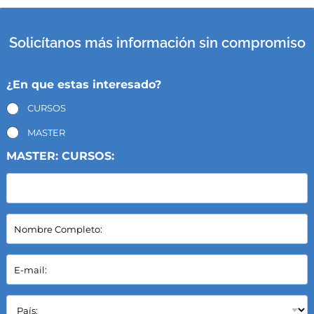
Solicítanos más información sin compromiso
¿En que estas interesado?
CURSOS
MASTER
MASTER: CURSOS:
N
o
m
b
E
r
-
e
m
C
a
P
o
i