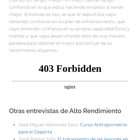
cuando yo tengo miedo no rindo, cuando tengo
confianza en lo que estoy haciendo empiezo a rendir
mejor. Entonces es eso, es que el deportista vaya
teniendo confianza en su plan de entrenamiento, que
vaya teniendo confianza en su propia capacidad física y
mental y que vaya desarrollando esto de una manera
paralela para obtener el mejor porcentual de su
rendimiento digamos.
Otras entrevistas de Alto Rendimiento
José Miguel Martónez Sanz:
Curso Antropometría
para el Deporte
Jordi Pastor Silla:
El tratamiento de las lesiones en