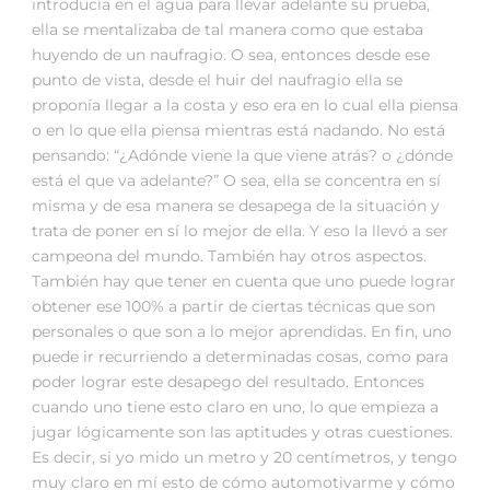
introducía en el agua para llevar adelante su prueba,
ella se mentalizaba de tal manera como que estaba
huyendo de un naufragio. O sea, entonces desde ese
punto de vista, desde el huir del naufragio ella se
proponía llegar a la costa y eso era en lo cual ella piensa
o en lo que ella piensa mientras está nadando. No está
pensando: “¿Adónde viene la que viene atrás? o ¿dónde
está el que va adelante?” O sea, ella se concentra en sí
misma y de esa manera se desapega de la situación y
trata de poner en sí lo mejor de ella. Y eso la llevó a ser
campeona del mundo. También hay otros aspectos.
También hay que tener en cuenta que uno puede lograr
obtener ese 100% a partir de ciertas técnicas que son
personales o que son a lo mejor aprendidas. En fin, uno
puede ir recurriendo a determinadas cosas, como para
poder lograr este desapego del resultado. Entonces
cuando uno tiene esto claro en uno, lo que empieza a
jugar lógicamente son las aptitudes y otras cuestiones.
Es decir, si yo mido un metro y 20 centímetros, y tengo
muy claro en mí esto de cómo automotivarme y cómo