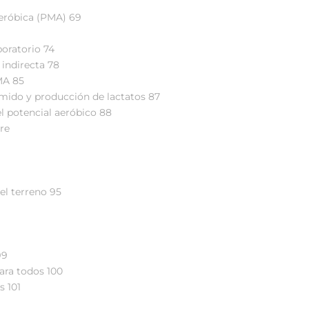
9
eróbica (PMA) 69
boratorio 74
 indirecta 78
MA 85
ido y producción de lactatos 87
el potencial aeróbico 88
bre
 el terreno 95
99
para todos 100
s 101