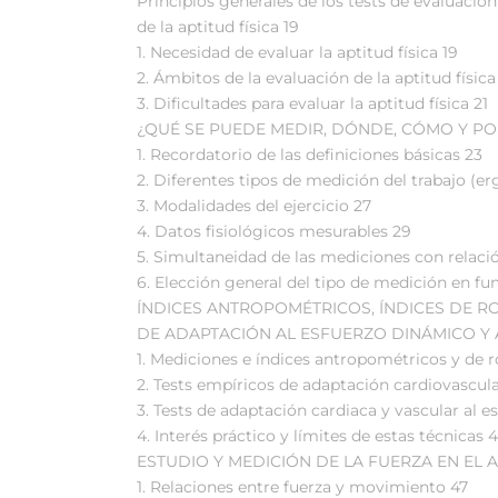
Principios generales de los tests de evaluación
de la aptitud física 19
1. Necesidad de evaluar la aptitud física 19
2. Ámbitos de la evaluación de la aptitud física
3. Dificultades para evaluar la aptitud física 21
¿QUÉ SE PUEDE MEDIR, DÓNDE, CÓMO Y PO
1. Recordatorio de las definiciones básicas 23
2. Diferentes tipos de medición del trabajo (e
3. Modalidades del ejercicio 27
4. Datos fisiológicos mesurables 29
5. Simultaneidad de las mediciones con relació
6. Elección general del tipo de medición en fu
ÍNDICES ANTROPOMÉTRICOS, ÍNDICES DE RO
DE ADAPTACIÓN AL ESFUERZO DINÁMICO Y 
1. Mediciones e índices antropométricos y de 
2. Tests empíricos de adaptación cardiovascula
3. Tests de adaptación cardiaca y vascular al e
4. Interés práctico y límites de estas técnicas 
ESTUDIO Y MEDICIÓN DE LA FUERZA EN EL 
1. Relaciones entre fuerza y movimiento 47