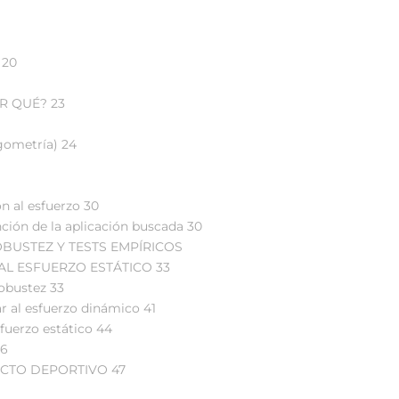
 20
R QUÉ? 23
rgometría) 24
n al esfuerzo 30
nción de la aplicación buscada 30
BUSTEZ Y TESTS EMPÍRICOS
AL ESFUERZO ESTÁTICO 33
robustez 33
r al esfuerzo dinámico 41
sfuerzo estático 44
46
ACTO DEPORTIVO 47