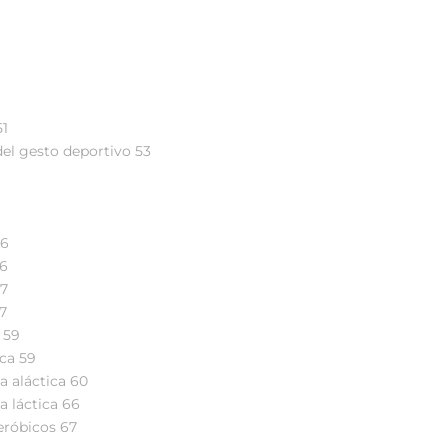
51
del gesto deportivo 53
56
56
57
57
 59
ica 59
a aláctica 60
a láctica 66
aeróbicos 67