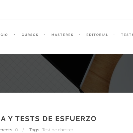
ICIO
CURSOS
MÁSTERES
EDITORIAL
TEST
CA Y TESTS DE ESFUERZO
ments
0
/
Tags
Test de chester