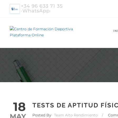
+34 96 633 71 35
·WhatsApp·
IN
18
TESTS DE APTITUD FÍSI
MAY
Posted By
Team Alto Rendimiento
/
Com