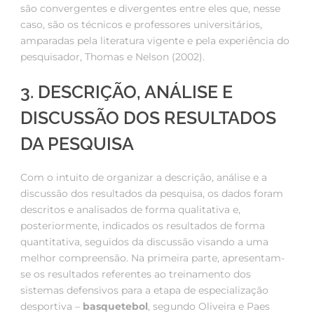
são convergentes e divergentes entre eles que, nesse
caso, são os técnicos e professores universitários,
amparadas pela literatura vigente e pela experiência do
pesquisador, Thomas e Nelson (2002).
3. DESCRIÇÃO, ANÁLISE E
DISCUSSÃO DOS RESULTADOS
DA PESQUISA
Com o intuito de organizar a descrição, análise e a
discussão dos resultados da pesquisa, os dados foram
descritos e analisados de forma qualitativa e,
posteriormente, indicados os resultados de forma
quantitativa, seguidos da discussão visando a uma
melhor compreensão. Na primeira parte, apresentam-
se os resultados referentes ao treinamento dos
sistemas defensivos para a etapa de especialização
desportiva –
basquetebol
, segundo Oliveira e Paes