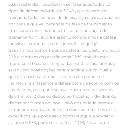
63,6% defendem que devam ser treinados todos os
tipos de defesa individual e 36,4%, que devem ser
treinadas todos os tipos de defesa, seja ela individual ou
por zona e que vai depender da fase de treinamento
implicando rever os conceitos da periodização do
treinamento. “… agora é assim… continuamos a defesa
individual como base até a juvenil… só que já
trabalhamos outros tipos de defesa… eu gosto muito da
2:1:2 e também da pressão zona 1:2:1:1, trabalhamos
muito com box… em função das estatísticas… aí elas já
estão com boas noções para marcar e a individual é
que dá a base para tudo… são anos de prática na
individual e aí fazemos a defesa zona de acordo com os
adversários, mas pode ser qualquer uma… na semana,
de 5 treinos, 2 dias eu dedico ao trabalho individual de
defesa por função no jogo… pivô de um lado lateral e
armador do outro… e outros 3 dias aos trabalhos mais
específicos, que pode ser o contra-ataque, pode ser o
ataque de 5×5, pode ser a defesa…” (T8) Nota-se, de