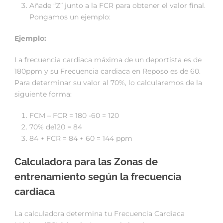
Añade “Z” junto a la FCR para obtener el valor final.
Pongamos un ejemplo:
Ejemplo:
La frecuencia cardiaca máxima de un deportista es de
180ppm y su Frecuencia cardiaca en Reposo es de 60.
Para determinar su valor al 70%, lo calcularemos de la
siguiente forma:
FCM – FCR = 180 -60 = 120
70% de120 = 84
84 + FCR = 84 + 60 = 144 ppm
Calculadora para las Zonas de
entrenamiento según la frecuencia
cardiaca
La calculadora determina tu Frecuencia Cardiaca