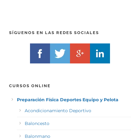
E
E
F
L
I
F
X
)
)
*
SÍGUENOS EN LAS REDES SOCIALES
*
CURSOS ONLINE
Preparación Física Deportes Equipo y Pelota
Acondicionamiento Deportivo
Baloncesto
Balonmano