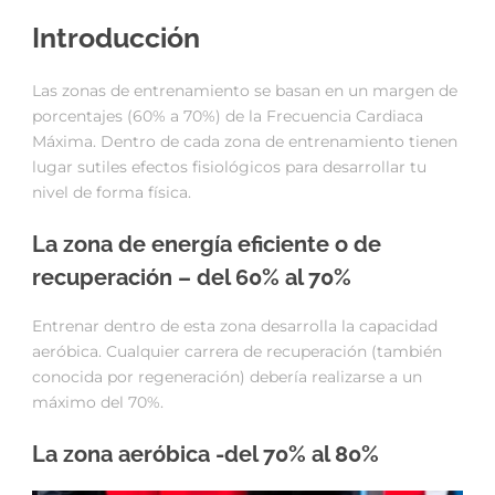
Introducción
Las zonas de entrenamiento se basan en un margen de
porcentajes (60% a 70%) de la Frecuencia Cardiaca
Máxima. Dentro de cada zona de entrenamiento tienen
lugar sutiles efectos fisiológicos para desarrollar tu
nivel de forma física.
La zona de energía eficiente o de
recuperación – del 60% al 70%
Entrenar dentro de esta zona desarrolla la capacidad
aeróbica. Cualquier carrera de recuperación (también
conocida por regeneración) debería realizarse a un
máximo del 70%.
La zona aeróbica -del 70% al 80%