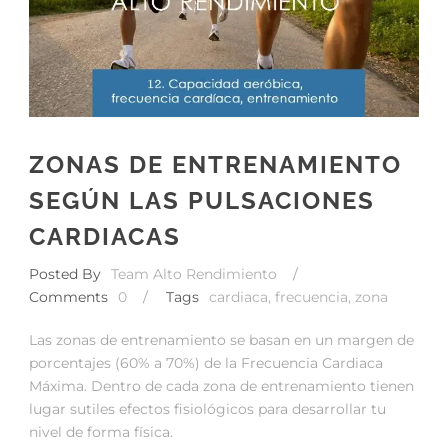
ZONAS DE ENTRENAMIENTO
SEGÚN LAS PULSACIONES
CARDIACAS
Posted By
Team Alto Rendimiento
/
Comments
0
/
Tags
cardiaca
,
frecuencia
,
zona
Las zonas de entrenamiento se basan en un margen de
porcentajes (60% a 70%) de la Frecuencia Cardiaca
Máxima. Dentro de cada zona de entrenamiento tienen
lugar sutiles efectos fisiológicos para desarrollar tu
nivel de forma física.