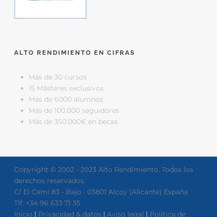
ALTO RENDIMIENTO EN CIFRAS
Más de 30 cursos
15 Másteres exclusivos
Más de 6000 alumnos
Más de 100.000 seguidores
Más de 350.000€ en becas
Copyright © 2002 - 2023 Alto Rendimiento. Todos los
derechos reservados.
C/ El Cami 83 - Bajo · 03801 Alcoy (Alicante) España
Tlf: +34 96 633 71 35
Inicio
|
Privacidad & datos
|
Aviso legal
|
Política de