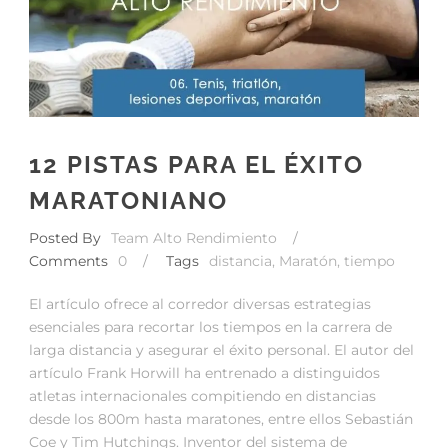
12 PISTAS PARA EL ÉXITO
MARATONIANO
Posted By
Team Alto Rendimiento
/
Comments
0
/
Tags
distancia
,
Maratón
,
tiempo
El artículo ofrece al corredor diversas estrategias
esenciales para recortar los tiempos en la carrera de
larga distancia y asegurar el éxito personal. El autor del
artículo Frank Horwill ha entrenado a distinguidos
atletas internacionales compitiendo en distancias
desde los 800m hasta maratones, entre ellos Sebastián
Coe y Tim Hutchings. Inventor del sistema de