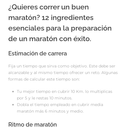
¿Quieres correr un buen
maratón? 12 ingredientes
esenciales para la preparación
de un maratón con éxito.
Estimación de carrera
Fija un tiempo que sirva como objetivo. Este debe ser
alcanzable y al mismo tiempo ofrecer un reto. Algunas
formas de calcular este tiempo son:
Tu mejor tiempo en cubrir 10 Km. lo multiplicas
por 5 y le restas 10 minutos.
Dobla el tiempo empleado en cubrir media
maratón más 6 minutos y medio.
Ritmo de maratón