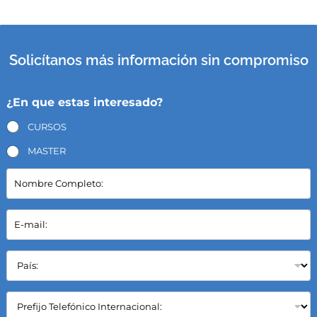
Solicítanos más información sin compromiso
¿En que estas interesado?
CURSOS
MASTER
N
o
m
b
E
r
-
e
m
C
a
P
o
i
a
m
l
í
p
*
s
C
l
:
a