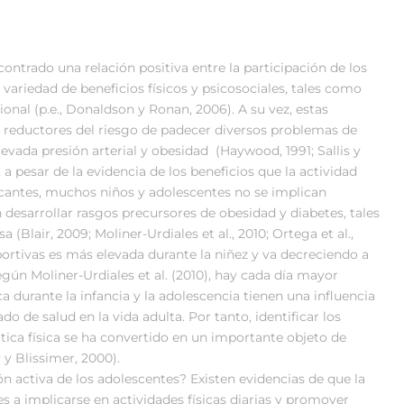
ntrado una relación positiva entre la participación de los
 variedad de beneficios físicos y psicosociales, tales como
nal (p.e., Donaldson y Ronan, 2006). A su vez, estas
 reductores del riesgo de padecer diversos problemas de
vada presión arterial y obesidad (Haywood, 1991; Sallis y
a pesar de la evidencia de los beneficios que la actividad
cantes, muchos niños y adolescentes no se implican
 desarrollar rasgos precursores de obesidad y diabetes, tales
 (Blair, 2009; Moliner-Urdiales et al., 2010; Ortega et al.,
eportivas es más elevada durante la niñez y va decreciendo a
gún Moliner-Urdiales et al. (2010), hay cada día mayor
ca durante la infancia y la adolescencia tienen una influencia
do de salud en la vida adulta. Por tanto, identificar los
ctica física se ha convertido en un importante objeto de
 y Blissimer, 2000).
n activa de los adolescentes? Existen evidencias de que la
s a implicarse en actividades físicas diarias y promover