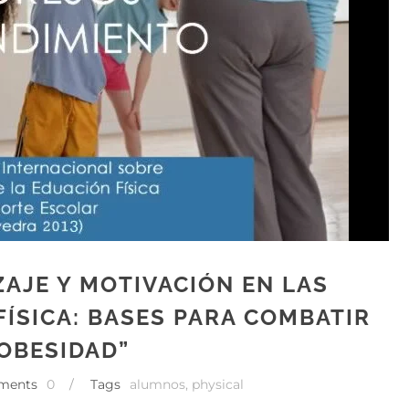
ZAJE Y MOTIVACIÓN EN LAS
FÍSICA: BASES PARA COMBATIR
 OBESIDAD”
ments
0
/
Tags
alumnos
,
physical