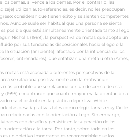
e los demás, si vence a los demás. Por el contrario, las
dizaje) utilizan auto-referencias, es decir, no les preocupan
ogreso; consideran que tienen éxito y se sienten competentes
smos. Aunque suele ser habitual que una persona se sienta
 es posible que esté simultáneamente orientada tanto al ego
 Según Nicholls (1989), la perspectiva de metas que adopte un
fluido por sus tendencias disposicionales hacia el ego o la
 la situación (ambiente), afectado por la influencia de los
ofesores, entrenadores), que enfatizan una meta u otra (Ames,
las metas está asociada a diferentes perspectivas de la
 tarea se relaciona positivamente con la motivación
 es más probable que se relacione con un descenso de esta
ey (1995) encontraron que cuanto mayor era la orientación a
ado era el disfrute en la práctica deportiva. White,
nductas desadaptativas tales como elegir tareas muy fáciles
taban relacionadas con la orientación al ego. Sin embargo,
vidades con desafío y persistir en la superación de las
la orientación a la tarea. Por tanto, sobre todo en los
o es un objetivo importante, es recomendable que los