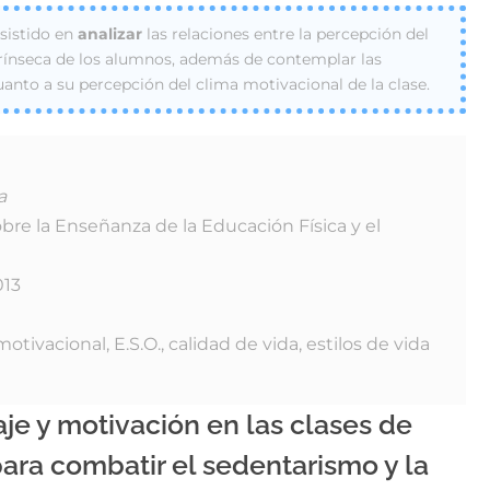
nsistido en
analizar
las relaciones entre la percepción del
trínseca de los alumnos, además de contemplar las
anto a su percepción del clima motivacional de la clase.
a
bre la Enseñanza de la Educación Física y el
013
otivacional, E.S.O., calidad de vida, estilos de vida
je y motivación en las clases de
para combatir el sedentarismo y la