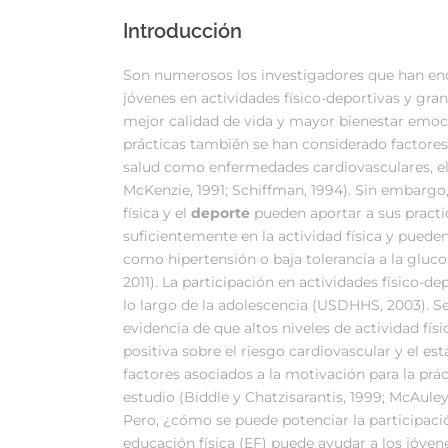
Introducción
Son numerosos los investigadores que han enco
jóvenes en actividades físico-deportivas y gran
mejor calidad de vida y mayor bienestar emocio
prácticas también se han considerado factores
salud como enfermedades cardiovasculares, ele
McKenzie, 1991; Schiffman, 1994). Sin embargo, 
física y el
deporte
pueden aportar a sus practi
suficientemente en la actividad física y pueden
como hipertensión o baja tolerancia a la glucosa
2011). La participación en actividades físico-d
lo largo de la adolescencia (USDHHS, 2003). Se
evidencia de que altos niveles de actividad físi
positiva sobre el riesgo cardiovascular y el esta
factores asociados a la motivación para la prá
estudio (Biddle y Chatzisarantis, 1999; McAuley
Pero, ¿cómo se puede potenciar la participació
educación física (EF) puede ayudar a los jóvene