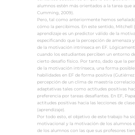
alumnos estén más orientados a la tarea que a
Cumming, 2009).
Pero, tal como anteriormente hemos señalado,
cómo la percibimos. En este sentido, Mitchell
aprendizaje es un predictor válido de la motiva
especificando que la percepción de amenaza y 
de la motivación intrínseca en EF. Lógicamen
cuando los estudiantes perciben un entorno d
cierto desafío físico. Por tanto, dado que la p
de la motivación intrínseca, una forma posibl
habilidades en EF de forma positiva (Gutiérrez
percepción de un clima de maestría correlac
adaptativas tales como actitudes positivas haci
preferencia por tareas desafiantes. En EF, Pap
actitudes positivas hacia las lecciones de cla
(aprendizaje).
Por todo esto, el objetivo de este trabajo ha si
motivacional y la motivación de los alumnos e
de los alumnos con las que sus profesores tien