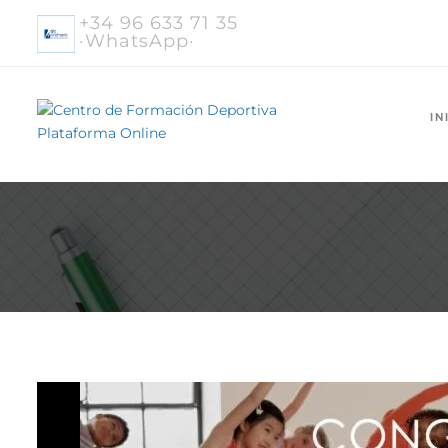
+34 96 633 71 35
·WhatsApp·
IN