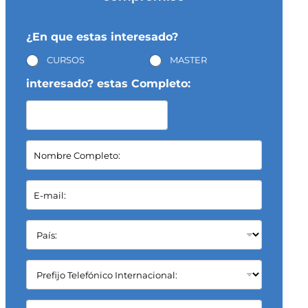
¿En que estas interesado?
CURSOS
MASTER
interesado? estas Completo:
N
o
m
b
E
r
-
e
m
C
a
P
o
i
a
m
l
í
p
*
s
C
l
:
a
e
*
m
t
p
C