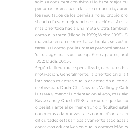
sólo se considera con éxito si lo hace mejor qu
personas orientadas a la tarea (maestría, apren
los resultados de los demás sino su propio pr
si cada día van mejorando en relación a sí mi
más orientada hacia una meta u otra, también
como a la tarea (Nicholls, 1989; White, 1998).
individuo en un momento particular, se verá in
tarea, así como por las metas predominantes de
‘otros significativos’ (compañeros, padres, pr
1992; Duda, 2005).
Según la literatura especializada, cada una de 
motivación. Generalmente, la orientación a la
intrínseca mientras que la orientación al ego
motivación. Duda, Chi, Newton, Walling y Catl
la tarea y menor la orientación al ego, más elev
Kavussanu y Guest (1998) afirmaron que las co
o desistir ante el primer error o dificultad es
conductas adaptativas tales como afrontar acti
dificultades estaban positivamente asociadas a 
contextos educativos en que la competición n