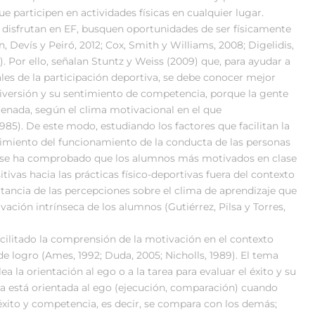
ue participen en actividades físicas en cualquier lugar.
 disfrutan en EF, busquen oportunidades de ser físicamente
, Devís y Peiró, 2012; Cox, Smith y Williams, 2008; Digelidis,
. Por ello, señalan Stuntz y Weiss (2009) que, para ayudar a
ales de la participación deportiva, se debe conocer mejor
 diversión y su sentimiento de competencia, porque la gente
ienada, según el clima motivacional en el que
85). De este modo, estudiando los factores que facilitan la
miento del funcionamiento de la conducta de las personas
F, se ha comprobado que los alumnos más motivados en clase
ivas hacia las prácticas físico-deportivas fuera del contexto
ancia de las percepciones sobre el clima de aprendizaje que
ivación intrínseca de los alumnos (Gutiérrez, Pilsa y Torres,
acilitado la comprensión de la motivación en el contexto
 de logro (Ames, 1992; Duda, 2005; Nicholls, 1989). El tema
a la orientación al ego o a la tarea para evaluar el éxito y su
a está orientada al ego (ejecución, comparación) cuando
 éxito y competencia, es decir, se compara con los demás;