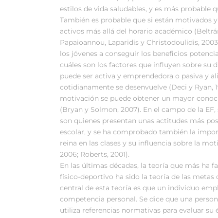
estilos de vida saludables, y es más probable q
También es probable que si están motivados y
activos más allá del horario académico (Beltrán
Papaioannou, Laparidis y Christodoulidis, 2003)
los jóvenes a conseguir los beneficios potenci
cuáles son los factores que influyen sobre su
puede ser activa y emprendedora o pasiva y al
cotidianamente se desenvuelve (Deci y Ryan, 19
motivación se puede obtener un mayor conoci
(Bryan y Solmon, 2007). En el campo de la E
son quienes presentan unas actitudes más posit
escolar, y se ha comprobado también la import
reina en las clases y su influencia sobre la mot
2006; Roberts, 2001).
En las últimas décadas, la teoría que más ha f
físico-deportivo ha sido la teoría de las metas
central de esta teoría es que un individuo emple
competencia personal. Se dice que una person
utiliza referencias normativas para evaluar su