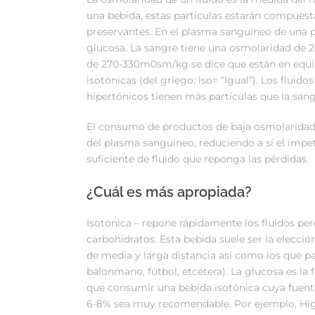
una bebida, estas partículas estarán compuesta
preservantes. En el plasma sanguíneo de una p
glucosa. La sangre tiene una osmolaridad de
de 270-330m0sm/kg se dice que están en equili
isotónicas (del griego: lso= “Igual”). Los fluid
hipertónicos tienen más partículas que la sang
El consumo de productos de baja osmolaridad,
del plasma sanguíneo, reduciendo a sí el ímpe
suficiente de fluido que reponga las pérdidas.
¿Cuál es más apropiada?
Isotónica – repone rápidamente los fluidos pe
carbohidratos. Esta bebida suele ser la elecci
de media y larga distancia así como los que pa
balonmano, fútbol, etcétera). La glucosa es la 
que consumir una bebida isotónica cuya fuent
6-8% sea muy recomendable. Por ejemplo, High