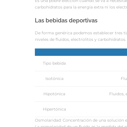
Es una pobre elección cuando se va a necesitar
carbohidratos para la energía extra ni los elec
Las bebidas deportivas
De forma genérica podemos establecer tres tip
niveles de fluidos, electrolitos y carbohidratos.
Tipo bebida
Isotónica
Flu
Hipotónica
Fluidos, 
Hipertónica
Osmolaridad: Concentración de una solución ex
La osmolaridad de un fluido es la medida del 