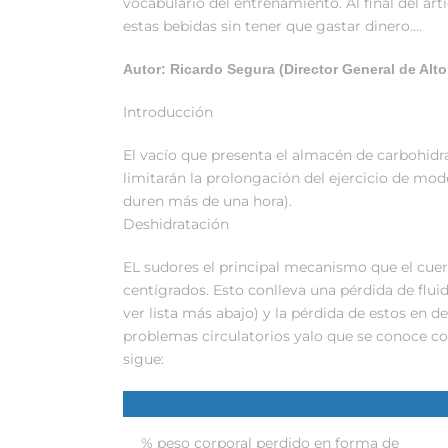
vocabulario del entrenamiento. Al final del ar
estas bebidas sin tener que gastar dinero….
Autor: Ricardo Segura (Director General de Alt
Introducción
El vacío que presenta el almacén de carbohidra
limitarán la prolongación del ejercicio de mo
duren más de una hora).
Deshidratación
EL sudores el principal mecanismo que el cuer
centígrados. Esto conlleva una pérdida de flui
ver lista más abajo) y la pérdida de estos en d
problemas circulatorios yalo que se conoce co
sigue:
% peso corporal perdido en forma de