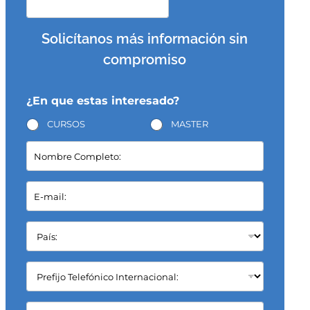
Solicítanos más información sin
compromiso
¿En que estas interesado?
CURSOS
MASTER
N
o
m
b
E
r
-
e
m
C
a
P
o
i
a
m
l
í
p
*
s
C
l
:
a
e
*
m
t
p
C