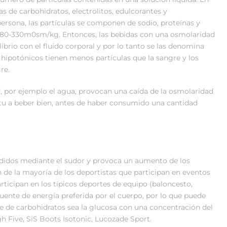
s de carbohidratos, electrolitos, edulcorantes y
ersona, las partículas se componen de sodio, proteínas y
 280-330m0sm/kg. Entonces, las bebidas con una osmolaridad
brio con el fluido corporal y por lo tanto se las denomina
os hipotónicos tienen menos partículas que la sangre y los
re.
 por ejemplo el agua, provocan una caída de la osmolaridad
tu a beber bien, antes de haber consumido una cantidad
rdidos mediante el sudor y provoca un aumento de los
ón de la mayoría de los deportistas que participan en eventos
rticipan en los típicos deportes de equipo (baloncesto,
fuente de energía preferida por el cuerpo, por lo que puede
e de carbohidratos sea la glucosa con una concentración del
 Five, SiS Boots Isotonic, Lucozade Sport.