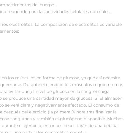
compartimentos del cuerpo.
co requerido para las actividades celulares normales.
rios electrolitos. La composición de electrolitos es variable
lementos:
 en los músculos en forma de glucosa, ya que así necesita
 quemarse. Durante el ejercicio los músculos requieren más
ara evitar que(el nivel de glucosa en la sangre) caiga
ato se produce una cantidad mayor de glucosa. Si el almacén
to se verá clara y negativamente afectado. El consumo de
espués del ejercicio (la primera % hora tras finalizar la
ucosa sanguínea y también el glucógeno disponible. Muchos
durante el ejercicio, entonces necesitarán de una bebida
 por una parte y los electrolitos por otra.