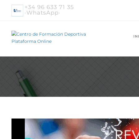
+34 96 633 71 35
·WhatsApp·
IN