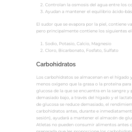
Controlan la osmosis del agua entre los 
Ayudan a mantener el equilibrio ácido-bási
El sudor que se evapora por la piel, contiene va
pero principalmente contiene los siguientes e
Sodio, Potasio, Calcio, Magnesio
Cloro, Bicarbonato, Fosfato, Sulfato
Carbohidratos
Los carbohidratos se almacenan en el hígado y
menos oxígeno que la grasa o la proteína para
glucosa de la que se encuentra en la sangre y p
demasiado bajo, a través del hígado y el lact
de glucosa se reduce demasiado, el rendimien
carbohidratos antes, durante e inmediatamente d
sesión), ayudará a mantener el almacén de gl
Atletas no pueden consumir alimentos antes o 
preparada que les proporcione los carbohidratos