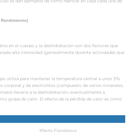
tículo se dan ejemplos de cómo fabricar en casa cada una de
o Rendimiento)
tos en el cuerpo y la deshidratación son dos factores que
derada-alta intensidad (generalmente durante actividades que
po utiliza para mantener la temperatura central a unos 37o
do corporal y de electrolitos (compuesto de varios minerales,
emasía llevaría a la deshidratación, eventualmente a
mo golpe de calor. El efecto de la pérdida de calor es como
Efecto Fisiológico