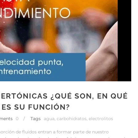
IPERTÓNICAS ¿QUÉ SON, EN QUÉ
 ES SU FUNCIÓN?
ments
0
/
Tags
agua
,
carbohidratos
,
electrolitos
orción de fluidos entran a formar parte de nuestro