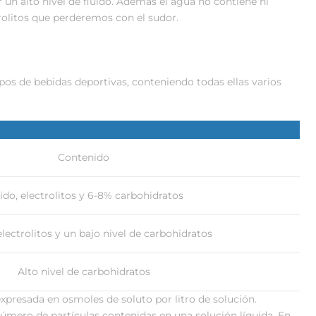
 un alto nivel de fluido. Además el agua no contiene ni
trolitos que perderemos con el sudor.
os de bebidas deportivas, conteniendo todas ellas varios
Contenido
ido, electrolitos y 6-8% carbohidratos
electrolitos y un bajo nivel de carbohidratos
Alto nivel de carbohidratos
presada en osmoles de soluto por litro de solución.
número de partículas contenidas en una solución líquida. En