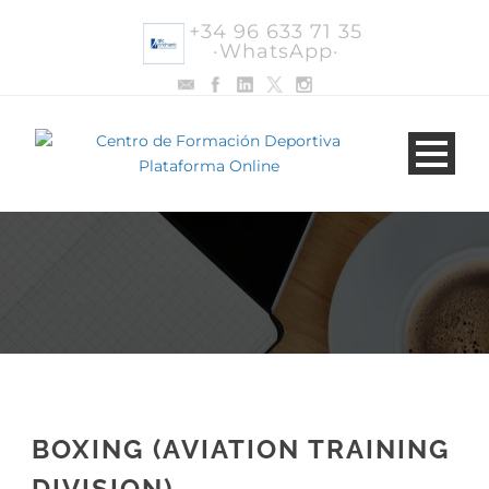
+34 96 633 71 35
·WhatsApp·
BOXING (AVIATION TRAINING
DIVISION)