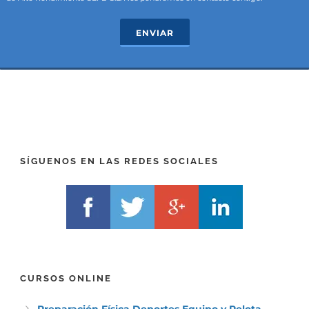
e
T
c
e
ENVIAR
t
x
*
t
(
*
P
(
R
T
E
E
F
L
I
F
X
)
)
*
SÍGUENOS EN LAS REDES SOCIALES
*
CURSOS ONLINE