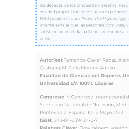
las décadas de los cincuenta y sesenta. Per
entidad propia. Uno de los autores pioneros 
1990 publicó la obra
“Flow: The Psychology o
intenta señalar que las personas comunes, y 
satisfacción en el día a día no solamente a 
raros.
Autor(es):
Fernando Claver Rabaz; Alexa
Castuera; M. Perla Moreno Arroyo
Facultad de Ciencias del Deporte. U
Universidad s/n 10071. Cáceres
Congreso:
IV Congreso Internacional de
Seminario Nacional de Nutrición, Medi
Pontevedra, España, 10-12 Mayo 2012
ISBN:
978-84-939424-2-7
Palabras Clave:
:Flow, género, voleibo