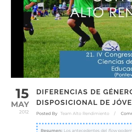
15
DIFERENCIAS DE GÉNER
DISPOSICIONAL DE JÓV
MAY
2012
Posted By
Team Alto Rendimiento
/
Com
Los antecedentes del
flow
podemos