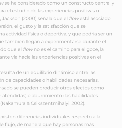
ow
se ha considerado como un constructo central y
a el estudio de las experiencias positivas u
, Jackson (2000) señala que el
flow
está asociado
sión, el gusto y la satisfacción que se
 actividad física o deportiva, y que podría ser un
ue también llegan a experimentarse durante el
ndo que el
flow
no es el camino para el goce, la
tante vía hacia las experiencias positivas en el
resulta de un equilibrio dinámico entre las
ón de capacidades o habilidades necesarias.
nsado se pueden producir otros efectos como
atendidas) o aburrimiento (las habilidades
(Nakamura & Csikszentmihalyi, 2002).
xisten diferencias individuales respecto a la
de flujo, de manera que hay personas más