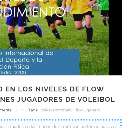
O EN LOS NIVELES DE FLOW
ENES JUGADORES DE VOLEIBOL
ments
0
/
Tags
csikszentmihalyi
,
flow
,
género
 situarlos en las teorías de la motivación formuladas en