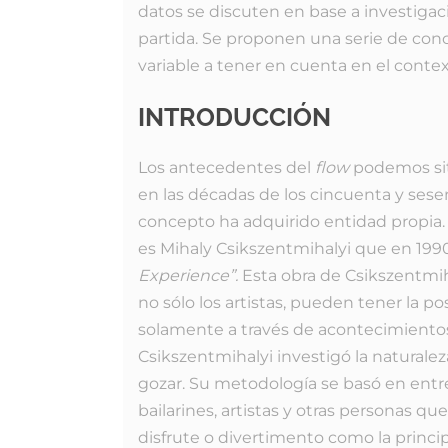
datos se discuten en base a investigac
partida. Se proponen una serie de concl
variable a tener en cuenta en el conte
INTRODUCCIÓN
Los antecedentes del
flow
podemos situ
en las décadas de los cincuenta y ses
concepto ha adquirido entidad propia. 
es Mihaly Csikszentmihalyi que en 1990
Experience”.
Esta obra de Csikszentmih
no sólo los artistas, pueden tener la po
solamente a través de acontecimientos
Csikszentmihalyi investigó la naturalez
gozar. Su metodología se basó en entre
bailarines, artistas y otras personas que
disfrute o divertimento como la principa