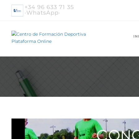
+34 96 633 71 35
·WhatsApp·
IN