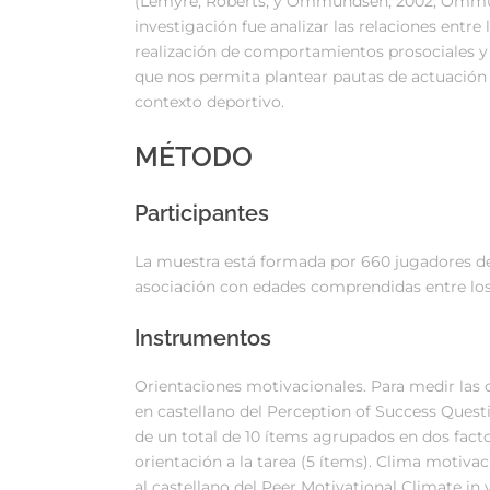
(Lemyre, Roberts, y Ommundsen, 2002; Ommunds
investigación fue analizar las relaciones entre 
realización de comportamientos prosociales y
que nos permita plantear pautas de actuación
contexto deportivo.
MÉTODO
Participantes
La muestra está formada por 660 jugadores de
asociación con edades comprendidas entre los 
Instrumentos
Orientaciones motivacionales. Para medir las o
en castellano del Perception of Success Quest
de un total de 10 ítems agrupados en dos facto
orientación a la tarea (5 ítems). Clima motiva
al castellano del Peer Motivational Climate 