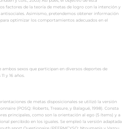
en y cols., 2003) Así pues, el objetivo de esta
los factores de la teoría de metas de logro con la intención y
 antisociales. Asimismo, pretendemos obtener información
 para optimizar los comportamientos adecuados en el
 ambos sexos que participan en diversos deportes de
11 y 16 años.
rientaciones de metas disposicionales se utilizó la versión
ionnaire (POSQ: Roberts, Treasure, y Balagué, 1998). Consta
res principales, como son la orientación al ego (5 ítems) y a
cional percibido en los iguales. Se empleó la versión adaptada
in youth sport Questionaire (PEERMCYSQ: Ntoumanis y Vazou,