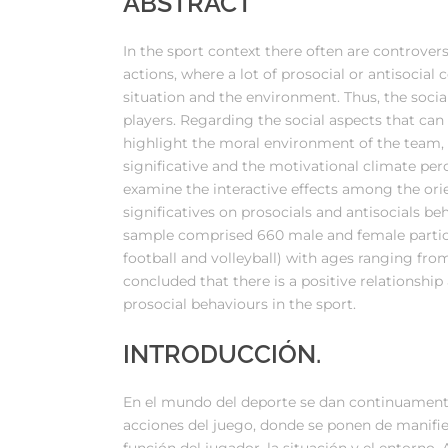
ABSTRACT
In the sport context there often are controvers
actions, where a lot of prosocial or antisocial
situation and the environment. Thus, the soci
players. Regarding the social aspects that ca
highlight the moral environment of the team, 
significative and the motivational climate per
examine the interactive effects among the ori
significatives on prosocials and antisocials b
sample comprised 660 male and female particip
football and volleyball) with ages ranging from
concluded that there is a positive relationshi
prosocial behaviours in the sport.
INTRODUCCIÓN.
En el mundo del deporte se dan continuamente
acciones del juego, donde se ponen de manifie
función del jugador, la situación y el entorno. 