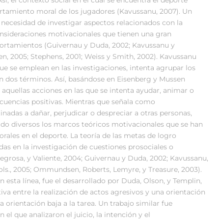
ortamiento moral de los jugadores (Kavussanu, 2007). Un
necesidad de investigar aspectos relacionados con la
onsideraciones motivacionales que tienen una gran
mportamientos (Guivernau y Duda, 2002; Kavussanu y
n, 2005; Stephens, 2001; Weiss y Smith, 2002). Kavussanu
que se emplean en las investigaciones, intenta agrupar los
dos términos. Así, basándose en Eisenberg y Mussen
quellas acciones en las que se intenta ayudar, animar o
ecuencias positivas. Mientras que señala como
nadas a dañar, perjudicar o despreciar a otras personas,
ido diversos los marcos teóricos motivacionales que se han
rales en el deporte. La teoría de las metas de logro
das en la investigación de cuestiones prosociales o
rregrosa, y Valiente, 2004; Guivernau y Duda, 2002; Kavussanu,
ols., 2005; Ommundsen, Roberts, Lemyre, y Treasure, 2003).
 esta línea, fue el desarrollado por Duda, Olson, y Templin,
tiva entre la realización de actos agresivos y una orientación
orientación baja a la tarea. Un trabajo similar fue
el que analizaron el juicio, la intención y el