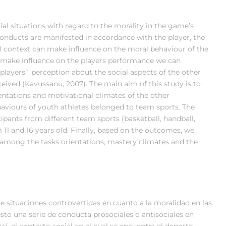
ial situations with regard to the morality in the game’s
 conducts are manifested in accordance with the player, the
al context can make influence on the moral behaviour of the
n make influence on the players performance we can
players` perception about the social aspects of the other
ceived (Kavussanu, 2007). The main aim of this study is to
entations and motivational climates of the other
ehaviours of youth athletes belonged to team sports. The
ants from different team sports (basketball, handball,
 11 and 16 years old. Finally, based on the outcomes, we
p among the tasks orientations, mastery climates and the
 situaciones controvertidas en cuanto a la moralidad en las
sto una serie de conducta prosociales o antisociales en
Así, el contexto social en el cual se encuentra el deporte