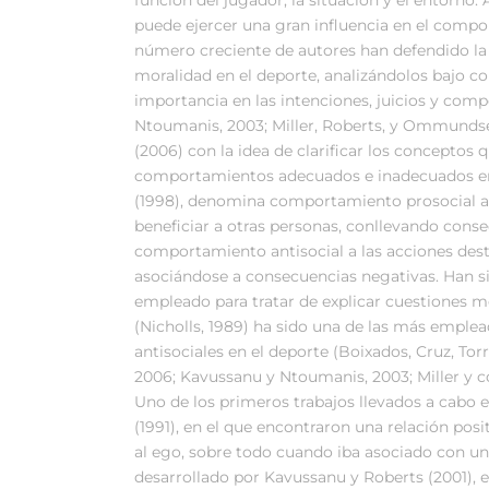
puede ejercer una gran influencia en el comp
número creciente de autores han defendido la 
moralidad en el deporte, analizándolos bajo c
importancia en las intenciones, juicios y co
Ntoumanis, 2003; Miller, Roberts, y Ommundse
(2006) con la idea de clarificar los conceptos 
comportamientos adecuados e inadecuados en 
(1998), denomina comportamiento prosocial a a
beneficiar a otras personas, conllevando cons
comportamiento antisocial a las acciones desti
asociándose a consecuencias negativas. Han s
empleado para tratar de explicar cuestiones mo
(Nicholls, 1989) ha sido una de las más emplea
antisociales en el deporte (Boixados, Cruz, To
2006; Kavussanu y Ntoumanis, 2003; Miller y c
Uno de los primeros trabajos llevados a cabo en
(1991), en el que encontraron una relación posi
al ego, sobre todo cuando iba asociado con una 
desarrollado por Kavussanu y Roberts (2001), en 