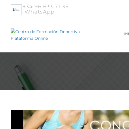
+34 96 633 71 35
·WhatsApp·
IN