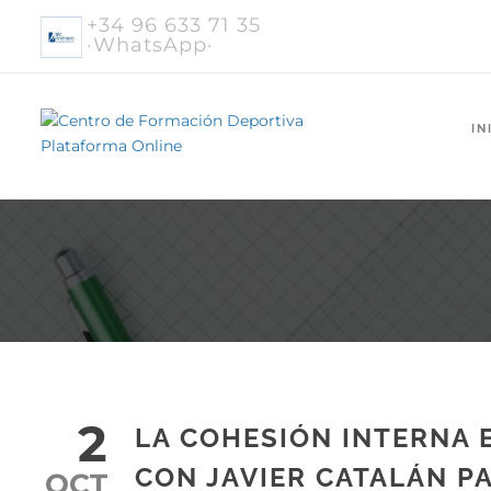
+34 96 633 71 35
·WhatsApp·
IN
2
LA COHESIÓN INTERNA 
CON JAVIER CATALÁN P
OCT