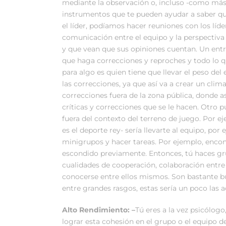
mediante la observación o, incluso -como más
instrumentos que te pueden ayudar a saber qu
el líder, podíamos hacer reuniones con los líd
comunicación entre el equipo y la perspectiva 
y que vean que sus opiniones cuentan. Un ent
que haga correcciones y reproches y todo lo qu
para algo es quien tiene que llevar el peso de
las correcciones, ya que así va a crear un clim
correcciones fuera de la zona pública, donde 
críticas y correcciones que se le hacen. Otro p
fuera del contexto del terreno de juego. Por e
es el deporte rey- sería llevarte al equipo, po
minigrupos y hacer tareas. Por ejemplo, enco
escondido previamente. Entonces, tú haces grup
cualidades de cooperación, colaboración entre
conocerse entre ellos mismos. Son bastante b
entre grandes rasgos, estas sería un poco las a
Alto Rendimiento: –
Tú eres a la vez psicólog
lograr esta cohesión en el grupo o el equipo d