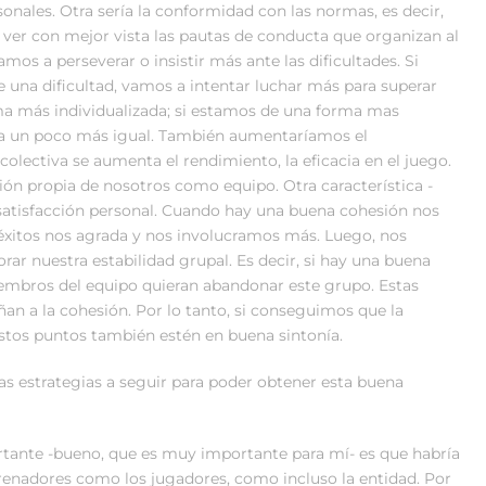
sonales. Otra sería la conformidad con las normas, es decir,
a ver con mejor vista las pautas de conducta que organizan al
os a perseverar o insistir más ante las dificultades. Si
una dificultad, vamos a intentar luchar más para superar
ma más individualizada; si estamos de una forma mas
ría un poco más igual. También aumentaríamos el
lectiva se aumenta el rendimiento, la eficacia en el juego.
ón propia de nosotros como equipo. Otra característica -
satisfacción personal. Cuando hay una buena cohesión nos
éxitos nos agrada y nos involucramos más. Luego, nos
r nuestra estabilidad grupal. Es decir, si hay una buena
embros del equipo quieran abandonar este grupo. Estas
an a la cohesión. Por lo tanto, si conseguimos que la
stos puntos también estén en buena sintonía.
las estrategias a seguir para poder obtener esta buena
tante -bueno, que es muy importante para mí- es que habría
trenadores como los jugadores, como incluso la entidad. Por