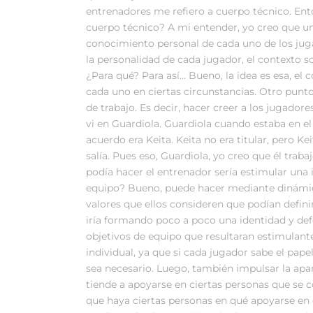
entrenadores me refiero a cuerpo técnico. Ent
cuerpo técnico? A mi entender, yo creo que un
conocimiento personal de cada uno de los jugad
la personalidad de cada jugador, el contexto s
¿Para qué? Para así… Bueno, la idea es esa, el 
cada uno en ciertas circunstancias. Otro punt
de trabajo. Es decir, hacer creer a los jugado
vi en Guardiola. Guardiola cuando estaba en e
acuerdo era Keita. Keita no era titular, pero K
salía. Pues eso, Guardiola, yo creo que él tra
podía hacer el entrenador sería estimular una
equipo? Bueno, puede hacer mediante dinámica
valores que ellos consideren que podían definir
iría formando poco a poco una identidad y defe
objetivos de equipo que resultaran estimulan
individual, ya que si cada jugador sabe el pa
sea necesario. Luego, también impulsar la aparic
tiende a apoyarse en ciertas personas que se c
que haya ciertas personas en qué apoyarse en 