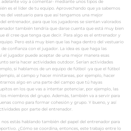
 adelante voy a comentar- mediante unos tipos de
ién es el líder de tu equipo. Aprovechando que ya sabemos
eres del vestuario para que así tengamos una mejor
del entrenador, para que los jugadores se sientan valorados
renador también tendría que darse cuenta que está muy bien
e él cree que tenga que decir. Para algo es el entrenador y
l equipo. Pero está muy bien que las haga dentro del vestuario
a de confianza con el jugador. La idea es que haga las
así el jugador puede aceptar de una mejor manera esas
unto sería hacer actividades outdoor. Serían actividades
jemplo, si hablamos de un equipo de fútbol -ya que el fútbol
r ejemplo, al campo y hacer minitareas, por ejemplo, hacer
ntrarnos algo en una parte del campo que tú hayas
itos en los que vas a intentar potenciar, por ejemplo, las
 los miembros del grupo. Además, también va a servir para
uenas como para formar cohesión y grupo. Y bueno, y así
ctividades por parte del entrenador.
o, nos estás hablando también del papel del entrenador para
eportivo. ¿Cómo se coordina, entonces, este trabajo entre lo