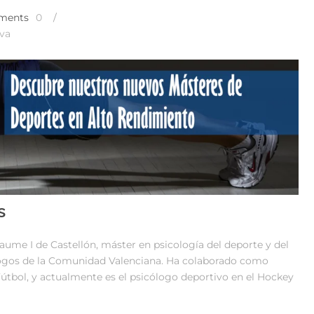
ments
0
/
iva
s
Jaume I de Castellón, máster en psicología del deporte y del
icólogos de la Comunidad Valenciana. Ha colaborado como
 Fútbol, y actualmente es el psicólogo deportivo en el Hockey