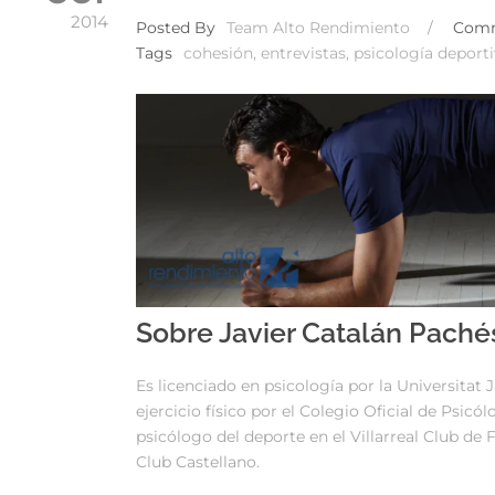
2014
Posted By
Team Alto Rendimiento
/
Com
Tags
cohesión
,
entrevistas
,
psicología deport
Sobre Javier Catalán Paché
Es licenciado en psicología por la Universitat 
ejercicio físico por el Colegio Oficial de Ps
psicólogo del deporte en el Villarreal Club de
Club Castellano.