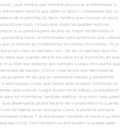
onces, ¿qué tendría que intentar promover el entrenador o
 entrenador tendría que saber un poco o interesarse por un
ores de la plantilla. Es decir, tendría que conocer un poco
ociocultural suyo, incluso qué cosas les pueden motivar.
conocer a su plantilla para sacarle un mejor rendimiento a
o que podría hacer un entrenador sería potenciar una cultura
res que su talento es fundamental en ciertos momentos. Yo lo
l Barça era claro el ejemplo con… No sé, un ejemplo que me
eita sabía que cuando salía él era clave en el momento en que
bajó muy bien ese aspecto, por ejemplo. Luego, otro punto que
 identidad de equipo. ¿Cómo crearíamos una identidad de
s grupales en las que se reuniera el equipo y sacáramos
 a este equipo, o sea, que fueran ellos propios. Entonces, se
nder esos valores. Luego, bueno en el trabajo ya establecer
tes para los miembros, también explicar muy bien cada papel
pel que desempeña, podrá hacerlo de manera efectiva cuando
ión de líderes en el vestuario. Claro, la plantilla siempre
onsideran líderes. Y al entrenador también le viene muy bien
qué ejercicios. Esto también un entrenador lo puede saber