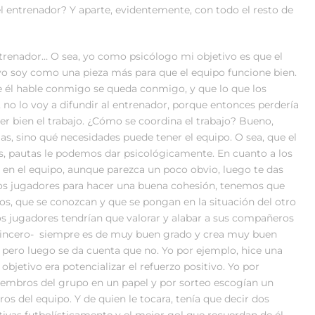
del entrenador? Y aparte, evidentemente, con todo el resto de
renador… O sea, yo como psicólogo mi objetivo es que el
yo soy como una pieza más para que el equipo funcione bien.
ue él hable conmigo se queda conmigo, y que lo que los
o lo voy a difundir al entrenador, porque entonces perdería
r bien el trabajo. ¿Cómo se coordina el trabajo? Bueno,
s, sino qué necesidades puede tener el equipo. O sea, que el
s, pautas le podemos dar psicológicamente. En cuanto a los
en el equipo, aunque parezca un poco obvio, luego te das
 los jugadores para hacer una buena cohesión, tenemos que
los, que se conozcan y que se pongan en la situación del otro
os jugadores tendrían que valorar y alabar a sus compañeros
 sincero- siempre es de muy buen grado y crea muy buen
 pero luego se da cuenta que no. Yo por ejemplo, hice una
objetivo era potencializar el refuerzo positivo. Yo por
 miembros del grupo en un papel y por sorteo escogían un
s del equipo. Y de quien le tocara, tenía que decir dos