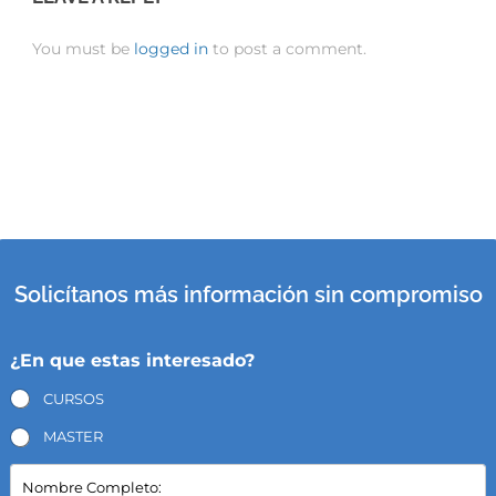
You must be
logged in
to post a comment.
Solicítanos más información sin compromiso
¿En que estas interesado?
CURSOS
MASTER
N
o