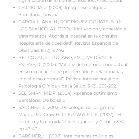
significación de lo cómico. Buenos Aires: Losada.
CERNIGLIA, J. (2008). Imagínese delgado.
Barcelona: Doyma. .
GARCÍA-LLANA, H.; RODRÍGUEZ-DOÑATE, B.; de
LOS BLANCO, A.I. (2010). “Motivación y adhesión a
tratamientos. Abordaje integral en la consulta
hospitalaria de obesidad”. Revista Española de
Obesidad, 8 (2), 87-92.
BERROCAL, C.; LUCIANO, M.C.; ZALDÍVAR; F;
ESTEVE, R. (2003). “Validez del método conductual
en su explicación de problemáticas relacionadas
con el peso corporal”. Revista Internacional de
Psicología Clínica y de la Salud, 3 (2), 265-282.
SELIGMAN, M.E.P. (2004). Aprenda optimismo.
Barcelona: De bolsillo.
SÁNCHEZ, J. (2002). Psicología de los grupos.
Madrid: Mc Graw Hill. LEUTWYLER, K. (2007). “El
cerebro y la comida”. Investigación y Ciencia 374,
pp 42-43.
GARDNER, H. (1998). Inteligencias múltiples.