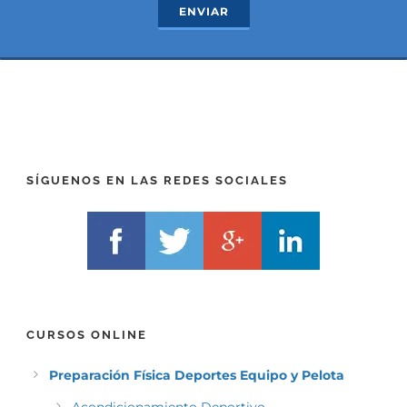
ENVIAR
t
x
*
t
(
*
P
(
R
T
E
E
F
L
I
F
X
)
)
*
SÍGUENOS EN LAS REDES SOCIALES
*
CURSOS ONLINE
Preparación Física Deportes Equipo y Pelota
Acondicionamiento Deportivo