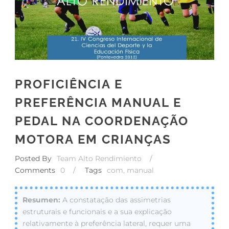
PROFICIÊNCIA E
PREFERÊNCIA MANUAL E
PEDAL NA COORDENAÇÃO
MOTORA EM CRIANÇAS
Posted By
Team Alto Rendimiento
/
Comments
0
/
Tags
com
,
manual
A constatação das assimetrias
estruturais e funcionais e a sua explicação
relativamente à preferência lateral, requer uma