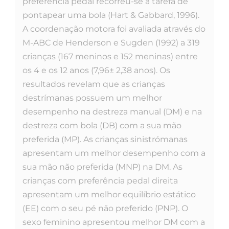
preferência pedal recorreu-se à tarefa de
pontapear uma bola (Hart & Gabbard, 1996).
A coordenação motora foi avaliada através do
M-ABC de Henderson e Sugden (1992) a 319
crianças (167 meninos e 152 meninas) entre
os 4 e os 12 anos (7,96± 2,38 anos). Os
resultados revelam que as crianças
destrímanas possuem um melhor
desempenho na destreza manual (DM) e na
destreza com bola (DB) com a sua mão
preferida (MP). As crianças sinistrómanas
apresentam um melhor desempenho com a
sua mão não preferida (MNP) na DM. As
crianças com preferência pedal direita
apresentam um melhor equilíbrio estático
(EE) com o seu pé não preferido (PNP). O
sexo feminino apresentou melhor DM com a