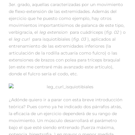
3er. grado, aquellas caracterizadas por un movimiento
de flexo-extensión de las extremidades. Además del
ejercicio que he puesto como ejemplo, hay otros
movimientos importantísimos de palanca de este tipo,
verbigracia, el
leg extension
para cuádriceps (
fig. 02
) o
el
leg curl
para isquiotibiales (
fig. 03
), aplicados al
entrenamiento de las extremidades inferiores (la
articulación de la rodilla actuaría como fulcro) o las
extensiones de brazos con polea para tríceps braquial
(en este me centraré más avanzado este artículo),
donde el fulcro sería el codo, etc.
¿Adónde quiero ir a parar con esta breve introducción
teórica? Pues como ya he indicado dos párrafos atrás,
la eficacia de un ejercicio dependerá de su rango de
movimiento. Un músculo desarrollará el parámetro
bajo el que esté siendo entrenado (fuerza máxima,
potencia, hipertrofia…) en mayor o menor medida,