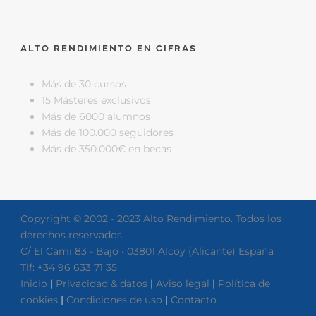
ALTO RENDIMIENTO EN CIFRAS
Más de 30 cursos
15 Másteres exclusivos
Más de 6000 alumnos
Más de 100.000 seguidores
Más de 350.000€ en becas
Copyright © 2002 - 2023 Alto Rendimiento. Todos los
derechos reservados.
C/ El Cami 83 - Bajo · 03801 Alcoy (Alicante) España
Tlf: +34 96 633 71 35
Inicio
|
Privacidad & datos
|
Aviso legal
|
Política de
cookies
|
Condiciones de uso
|
Contacto