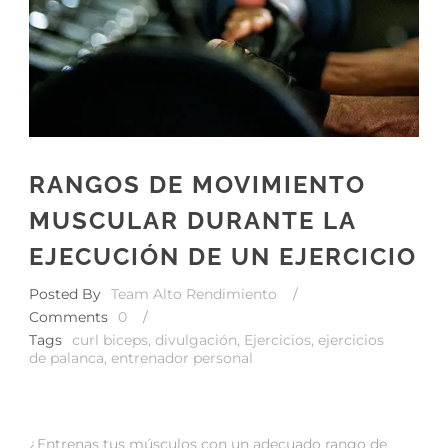
RANGOS DE MOVIMIENTO
MUSCULAR DURANTE LA
EJECUCIÓN DE UN EJERCICIO
Posted By
Team Alto Rendimiento
/
Comments
0
/
Tags
curl biceps
,
divulgación
,
Ejercicios
,
ejercicios
de palanca
,
entrenador personal
¿Entrenas tus músculos con un adecuado rango de