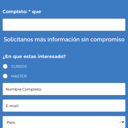
Completo: * que
Solicítanos más información sin compromiso
¿En que estas interesado?
CURSOS
MASTER
N
o
m
b
E
r
-
e
m
C
a
P
o
i
a