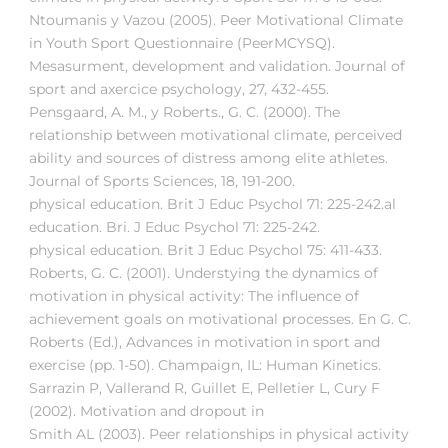
Ntoumanis y Vazou (2005). Peer Motivational Climate
in Youth Sport Questionnaire (PeerMCYSQ).
Mesasurment, development and validation. Journal of
sport and axercice psychology, 27, 432-455.
Pensgaard, A. M., y Roberts., G. C. (2000). The
relationship between motivational climate, perceived
ability and sources of distress among elite athletes.
Journal of Sports Sciences, 18, 191-200.
physical education. Brit J Educ Psychol 71: 225-242.al
education. Bri. J Educ Psychol 71: 225-242.
physical education. Brit J Educ Psychol 75: 411-433.
Roberts, G. C. (2001). Understying the dynamics of
motivation in physical activity: The influence of
achievement goals on motivational processes. En G. C.
Roberts (Ed.), Advances in motivation in sport and
exercise (pp. 1-50). Champaign, IL: Human Kinetics.
Sarrazin P, Vallerand R, Guillet E, Pelletier L, Cury F
(2002). Motivation and dropout in
Smith AL (2003). Peer relationships in physical activity