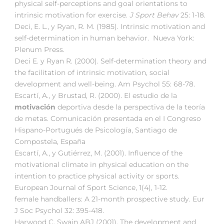
physical self-perceptions and goal orientations to
intrinsic motivation for exercise.
J Sport Behav
25: 1-18.
Deci, E. L., y Ryan, R. M. (1985). Intrinsic motivation and
self-determination in human behavior. Nueva York:
Plenum Press.
Deci E. y Ryan R. (2000). Self-determination theory and
the facilitation of intrinsic motivation, social
development and well-being. Am Psychol 55: 68-78.
Escartí, A., y Brustad, R. (2000). El estudio de la
motivación
deportiva desde la perspectiva de la teoría
de metas. Comunicación presentada en el I Congreso
Hispano-Portugués de Psicología, Santiago de
Compostela, España
Escartí, A., y Gutiérrez, M. (2001). Influence of the
motivational climate in physical education on the
intention to practice physical activity or sports.
European Journal of Sport Science, 1(4), 1-12.
female handballers: A 21-month prospective study. Eur
J Soc Psychol 32: 395-418.
Harwood C, Swain ABJ (2001). The development and