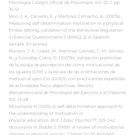
Psicología Colegio Oficial de Psicología, Vol. 25, 1, pp.
35-51.
Moo, J. A., Cervelló, E. y Martínez Camacho, A. (2007a).
Measuring self-determination motivation in a physical
fitness setting; validation of the Behavioral Regulation
in Exercise Questionnaire-2 (BREQ-2) in Spanish
sample. En prensa.
Moreno, J. A., López, M., Martínez Galindo, C. M., Alonso,
N., y González-Cutre, D. (2007b). Validación preliminar
de la escala de percepción del clima motivacional de
los iguales (CMI) y la escala de las orientaciones de
meta en el ejercicio (GOES) con practicantes españoles
de actividades físico-deportivas.
Revista
Iberoamericana de Psicología del Ejercicio y el Deporte,
1
(2), 13-28.
Ntoumanis N (2001)
.
A self-determination approach to
the understanding of motivation in
physical education.
Brit J Educ Psychol
71: 225-242.
Ntoumanis N, Biddle S (1999). A review of motivational
climate in physical activity. J Sport Sci 17: 643-665.