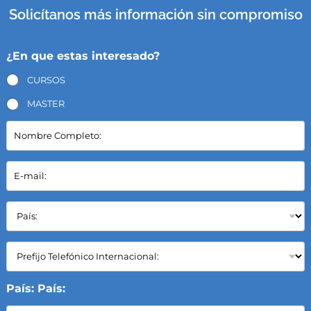
Solicítanos más información sin compromiso
¿En que estas interesado?
CURSOS
MASTER
N
o
m
b
E
r
-
e
m
C
a
P
o
i
a
m
l
í
p
*
s
C
l
:
a
e
*
m
t
p
País: País:
o
o