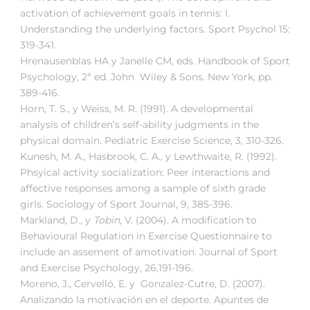
activation of achievement goals in tennis: I.
Understanding the underlying factors. Sport Psychol 15:
319-341.
Hrenausenblas HA y Janelle CM, eds. Handbook of Sport
Psychology, 2ª ed. John Wiley & Sons. New York, pp.
389-416.
Horn, T. S., y Weiss, M. R. (1991). A developmental
analysis of children’s self-ability judgments in the
physical domain. Pediatric Exercise Science, 3, 310-326.
Kunesh, M. A., Hasbrook, C. A., y Lewthwaite, R. (1992).
Phsyical activity socialization: Peer interactions and
affective responses among a sample of sixth grade
girls. Sociology of Sport Journal, 9, 385-396.
Markland, D., y
Tobin
, V. (2004). A modification to
Behavioural Regulation in Exercise Questionnaire to
include an assement of amotivation. Journal of Sport
and Exercise Psychology, 26,191-196.
Moreno, J., Cervelló, E. y Gonzalez-Cutre, D. (2007).
Analizando la motivación en el deporte. Apuntes de