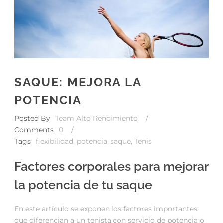
SAQUE: MEJORA LA
POTENCIA
Posted By
Team Alto Rendimiento
/
Comments
0
/
Tags
flexibilidad
,
potencia
,
saque
,
Tenis
Factores corporales para mejorar
la potencia de tu saque
En este artículo se exponen los factores importantes
que diferencian a un tenista con servicio de potencia o