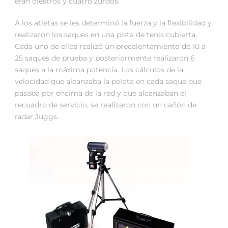
eran diestros y cuatro zurdos.
A los atletas se les determinó la fuerza y la flexibilidad y
realizaron los saques en una pista de tenis cubierta.
Cada uno de ellos realizó un precalentamiento de 10 a
25 saques de prueba y posteriormente realizaron 6
saques a la máxima potencia. Los cálculos de la
velocidad que alcanzaba la pelota en cada saque que
pasaba por encima de la red y que alcanzaban el
recuadro de servicio, se realizaron con un cañón de
radar Juggs.