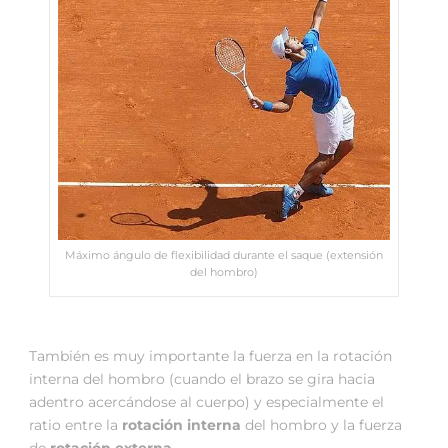
Máximo ángulo de flexibilidad durante el saque (extensión
del hombro)
También es muy importante la fuerza en la rotación
interna del hombro (cuando el brazo se gira hacia
adentro acercándose al cuerpo) y especialmente el
ratio entre la
rotación interna
del hombro y la fuerza
de
rotación externa.