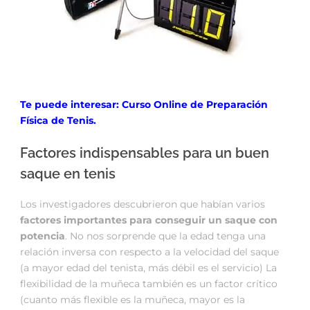
Te puede interesar: Curso Online de Preparación
Física de Tenis.
Factores indispensables para un buen
saque en tenis
Los investigadores descubrieron que habían varios
factores importantes para conseguir un saque con
potencia
. No nos sorprende que la edad tenga una
relación inversa con respecto a la velocidad del saque
(a mayor edad del tenista, más débil es el servicio) La
flexibilidad de la muñeca también es un factor crítico
(cuanto más flexible es la muñeca, mayor es la