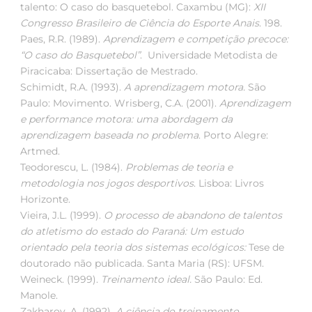
talento: O caso do basquetebol. Caxambu (MG):
XII
Congresso Brasileiro de Ciência do Esporte Anais
. 198.
Paes, R.R. (1989).
Aprendizagem e competição precoce:
“O caso do Basquetebol”
. Universidade Metodista de
Piracicaba: Dissertação de Mestrado.
Schimidt, R.A. (1993).
A aprendizagem motora.
São
Paulo: Movimento. Wrisberg, C.A. (2001).
Aprendizagem
e performance motora:
uma abordagem da
aprendizagem baseada no problema
. Porto Alegre:
Artmed.
Teodorescu, L. (1984).
Problemas de teoria e
metodologia nos jogos desportivos
. Lisboa: Livros
Horizonte.
Vieira, J.L. (1999).
O processo de abandono de talentos
do atletismo do estado do Paraná:
Um estudo
orientado pela teoria dos sistemas ecológicos:
Tese de
doutorado não publicada. Santa Maria (RS): UFSM.
Weineck. (1999).
Treinamento ideal.
São Paulo: Ed.
Manole.
Zakharov, A. (1992).
A ciência do treinamento