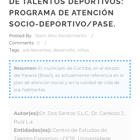
DE TALENTOS DEPORTIVOS:
PROGRAMA DE ATENCIÓN
SOCIO-DEPORTIVO/PASE.
Posted By
Team Alto Rendimiento
/
Comments
0
/
Tags
adolescentes
,
desarrollo
,
niños
El municipio de Curitiba, en el estado
del Paraná (Brasil), es actualmente referencia en el
plan de atención social y en la calidad de vida de
sus habitantes.
Autor(es):
Dr. Dos Santos S.L.C., Dr. Cardozo J,
Ruiz L.a
Entidades(es):
Centro de Estudos do
Talento Esportivo – CETE, Universidade