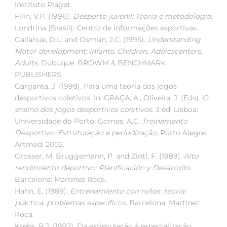
Instituto Piaget.
Filin, V.P. (1996).
Desporto juvenil:
Teoria e metodologia.
Londrina (Brasil): Centro de informações esportivas.
Gallahue, D.L. and Osmun, J.C. (1995).
Understanding
Motor development:
Infants, Children, Adolescenters,
Adults.
Dubuque: BROWM & BENCHMARK
PUBLISHERS.
Garganta, J. (1998). Para uma teoria dos jogos
desportivos coletivos. In: GRAÇA, A.; Oliveira, J. (Eds).
O
ensino dos jogos desportivos coletivos.
3 ed. Lisboa:
Universidade do Porto. Gomes, A.C.
Treinamento
Desportivo:
Estruturação e periodização
. Porto Alegre:
Artmed, 2002.
Grosser, M. Brüggemann, P. and Zintl, F. (1989).
Alto
rendimiento deportivo:
Planificación y Desarrollo
.
Barcelona: Martinez Roca.
Hahn, E
.
(1989)
.
Entrenamiento con niños: teoría:
práctica, problemas específicos
. Barcelona: Martinez
Roca.
Krebs, R.J. (1992). Da estimulação à especialização