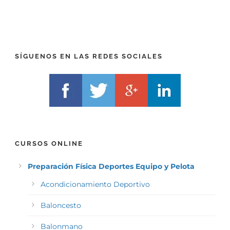
R
T
E
E
F
L
I
F
X
)
)
*
SÍGUENOS EN LAS REDES SOCIALES
*
CURSOS ONLINE
Preparación Física Deportes Equipo y Pelota
Acondicionamiento Deportivo
Baloncesto
Balonmano