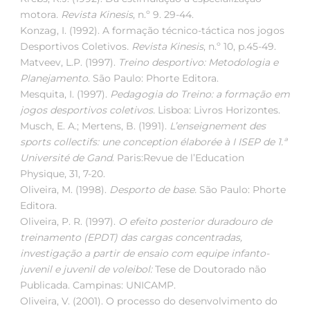
motora
.
Revista Kinesis
, n.º 9. 29-44.
Konzag, I. (1992). A formação técnico-táctica nos jogos
Desportivos Coletivos
.
Revista Kinesis
, n.º 10, p.45-49.
Matveev, L.P. (1997).
Treino desportivo:
Metodologia e
Planejamento
. São Paulo: Phorte Editora.
Mesquita, I. (1997).
Pedagogia do Treino:
a formação em
jogos desportivos coletivos.
Lisboa: Livros Horizontes.
Musch, E. A.; Mertens, B. (1991).
L’enseignement des
sports collectifs:
une conception élaborée à I ISEP de 1.ª
Université de Gand
. Paris:Revue de l’Education
Physique, 31, 7-20.
Oliveira, M. (1998).
Desporto de base.
São Paulo: Phorte
Editora.
Oliveira, P. R. (1997).
O efeito posterior duradouro de
treinamento
(EPDT) das cargas concentradas,
investigação a partir de ensaio com equipe infanto-
juvenil e juvenil de voleibol:
Tese de Doutorado não
Publicada. Campinas: UNICAMP.
Oliveira, V. (2001). O processo do desenvolvimento do