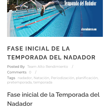
FASE INICIAL DE LA
TEMPORADA DEL NADADOR
Posted By
Team Alto Rendimiento
/
Comments
0
/
Tags
nadador
,
Natación
,
Periodización
,
planificación
,
pretemporada
,
temporada
Fase inicial de la Temporada del
Nadador