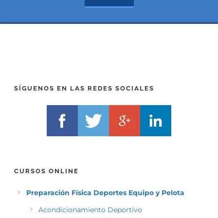
x
*
t
(
*
P
(
R
T
E
E
F
L
I
F
X
)
)
*
SÍGUENOS EN LAS REDES SOCIALES
*
CURSOS ONLINE
Preparación Física Deportes Equipo y Pelota
Acondicionamiento Deportivo