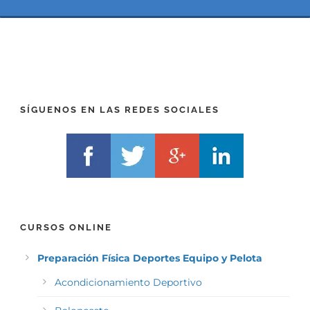
(
*
P
(
R
T
E
E
F
L
I
F
X
)
)
*
SÍGUENOS EN LAS REDES SOCIALES
*
CURSOS ONLINE
Preparación Física Deportes Equipo y Pelota
Acondicionamiento Deportivo