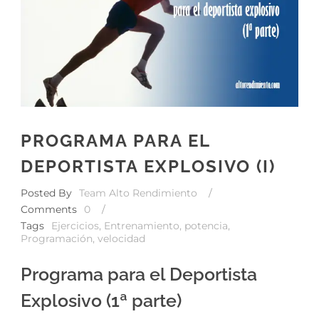
PROGRAMA PARA EL
DEPORTISTA EXPLOSIVO (I)
Posted By
Team Alto Rendimiento
/
Comments
0
/
Tags
Ejercicios
,
Entrenamiento
,
potencia
,
Programación
,
velocidad
Programa para el Deportista
Explosivo (1ª parte)